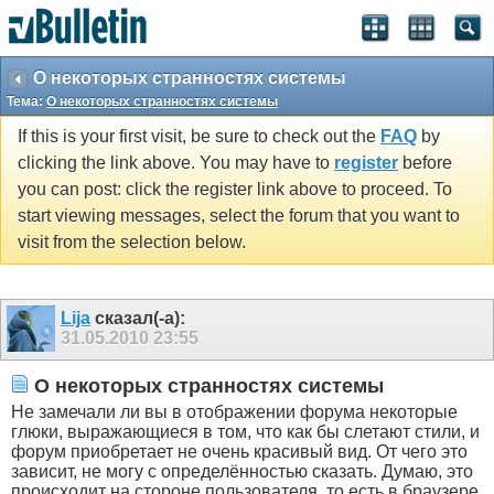
О некоторых странностях системы
Тема:
О некоторых странностях системы
If this is your first visit, be sure to check out the
FAQ
by
clicking the link above. You may have to
register
before
you can post: click the register link above to proceed. To
start viewing messages, select the forum that you want to
visit from the selection below.
Lija
сказал(-а):
31.05.2010
23:55
О некоторых странностях системы
Не замечали ли вы в отображении форума некоторые
глюки, выражающиеся в том, что как бы слетают стили, и
форум приобретает не очень красивый вид. От чего это
зависит, не могу с определённостью сказать. Думаю, это
происходит на стороне пользователя, то есть в браузере.