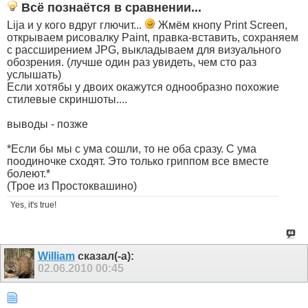
Всё познаётся в сравнении...
Lija и у кого вдруг глючит...
Жмём кнопу Print Screen,
открываем рисовалку Paint, правка-вставить, сохраняем
с рассширением JPG, выкладываем для визуального
обозрения. (лучше один раз увидеть, чем сто раз
услышать)
Если хотябы у двоих окажутся однообразно похожие
стилевые скриншоты....
выводы - позже
*Если бы мы с ума сошли, то не оба сразу. С ума
поодиночке сходят. Это только гриппом все вместе
болеют.*
(Трое из Простоквашино)
Yes, it's true!
William
сказал(-а):
02.06.2010
00:45