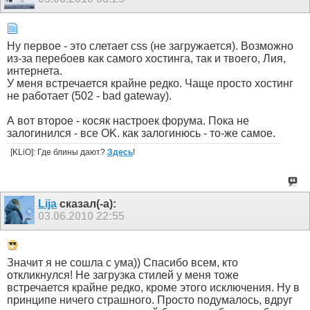
Ну первое - это слетает css (не загружается). Возможно
из-за перебоев как самого хостинга, так и твоего, Лия,
интернета.
У меня встречается крайне редко. Чаще просто хостинг
не работает (502 - bad gateway).
А вот второе - косяк настроек форума. Пока не
залогинился - все OK. как залогинюсь - то-же самое.
[KLiO]: Где блины дают?
Здесь
!
Lija
сказал(-а):
03.06.2010
22:55
Значит я не сошла с ума)) Спасибо всем, кто
откликнулся! Не загрузка стилей у меня тоже
встречается крайне редко, кроме этого исключения. Ну в
принципе ничего страшного. Просто подумалось, вдруг