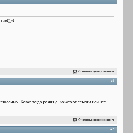
ие))))))
Ответить с цитированием
#6
ещаемым. Какая тогда разница, работают ссылки или нет,
Ответить с цитированием
#7