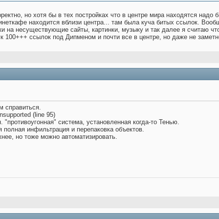
рректно, но хотя бы в тех постройках что в центре мира находятся надо 
инеткафе находится вблизи центра... там была куча битых ссылок. Вооб
ки на несуществующие сайты, картинки, музыку и так далее я считаю что
 100+++ ссылок под Дипменом и почти все в центре, но даже не заметн
м справиться.
supported (line 95)
н. "противоугонная" система, установленная когда-то Тенью.
я полная инфильтрация и перепаковка объектов.
нее, но тоже можно автоматизировать.