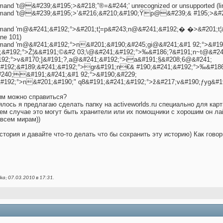
mmand 't@&#239;&#195;>&#218;”®=&#244;' unrecognized or unsupported (li
command 't@&#239;&#195;>’&#216;&#210;&#190;Ÿp@&#239;& #195;>&#2
command 'm@&#241;&#192;°>&#201;t¦=p&#243;n@&#241;&#192;� �>&#201;t
ine 101)
command 'm@&#241;&#192;°>n&#201;&#190;&#245;gi@&#241;&#1 92;°>&#19
;&#192;°>Ž¦&&#191;©&#2 03;\@&#241;&#192;°>‰&#186;?&#191;n~t@&#24
192;°>v&#170;]&#191;?,a@&#241;&#192;°>ia&#191;§&#208;6@&#241;
#192;&#189;&#241;&#192;°>gr&#191;n€& #190;&#241;&#192;°>‰&#18
#240;&#191;&#241;&#1 92;°>&#190;&#229;
#192;°>n&#201;&#190;" q8&#191;&#241;&#192;°>ž&#217;v&#190;ƒyg&#191;
тим можно справиться?
ялось я предлагаю сделать папку на activeworlds.ru специально для кар
нем случае это могут быть хранители или их помощники с хорошим он л
 всем мирам))
стория и давайте что-то делать что бы сохранить эту историю) Как гово
ka; 07.03.2010 в
17:31
.