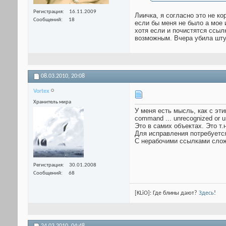
Регистрация
16.11.2009
Лиичка, я согласно это не ко
Сообщений
18
если бы меня не было а мое 
хотя если и почистятся ссыл
возможным. Вчера убила штук
08.03.2010,
20:08
Vortex
Хранитель мира
У меня есть мысль, как с эти
command ... unrecognized or un
Это в самих объектах. Это т.
Для исправления потребуетс
C нерабочими ссылками слож
Регистрация
30.01.2008
Сообщений
68
[KLiO]: Где блины дают?
Здесь
!