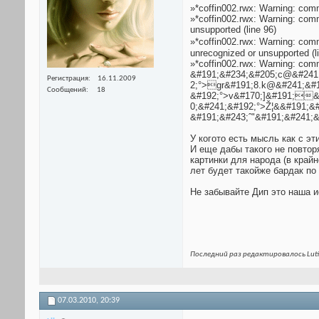
»*coffin002.rwx: Warning: co
»*coffin002.rwx: Warning: 
unsupported (line 96)
»*coffin002.rwx: Warning: 
unrecognized or unsupported (l
»*coffin002.rwx: Warning: 
&#191;&#234;&#205;c@&#241
Регистрация
16.11.2009
2;°>gr&#191;8.k@&#241;&#
Сообщений
18
&#192;°>v&#170;]&#191;&
0;&#241;&#192;°>Ž¦&&#191;&
&#191;&#243;ˆ"&#191;&#241;&
У когото есть мысль как с э
И еще дабы такого не повтор
картинки для народа (в край
лет будет такойже бардак по
Не забывайте Дип это наша и
Последний раз редактировалось Luti
07.03.2010,
20:39