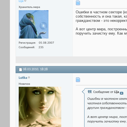
Lija
Хранитель мира
Ошибки в частном секторе (к
собственность и она такая, к
гражданством - это некоррект
А вот центр мира, построен
поручить зачистку ему. Как м
Регистрация
05.08.2007
Сообщений
235
08.03.2010,
18:28
Lutika
Новичок
Сообщение от
Lija
Ошибки в частном сект
частная собственность 
другим гражданством -
А вот центр мира, пос
поручить зачистку ему.