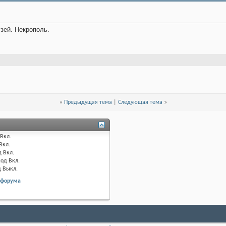
узей. Некрополь.
«
Предыдущая тема
|
Следующая тема
»
Вкл.
Вкл.
д
Вкл.
код
Вкл.
д
Выкл.
 форума