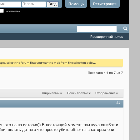
Помощь
Регистрация
Запомнить?
Расширенный поиск
ages, select the forum that you want to visit from the selection below.
Показано с 1 по 7 из 7
Опции темы
Поиск по теме
Отображение
#1
ип это наша история)) В настоящий момент там куча ошибок и
ки, вплоть до того что просто убить объекты в которых они