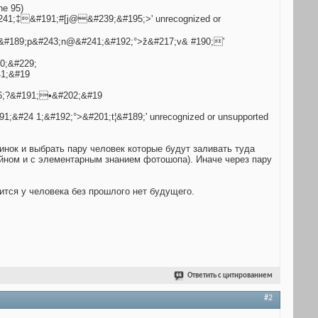
ne 95)
41;‡&#191;#[j@&#239;&#195;>' unrecognized or
¦&#189;p&#243;n@&#241;&#192;°>ž&#217;v& #190;'
0;&#229;
1;&#19
6;?&#191;•&#202;&#19
&#24 1;&#192;°>&#201;t¦&#189;' unrecognized or unsupported
тинок и выбрать пару человек которые будут заливать туда
айном и с элементарным знанием фотошопа). Иначе через пару
рится у человека без прошлого нет будущего.
Ответить с цитированием
#2