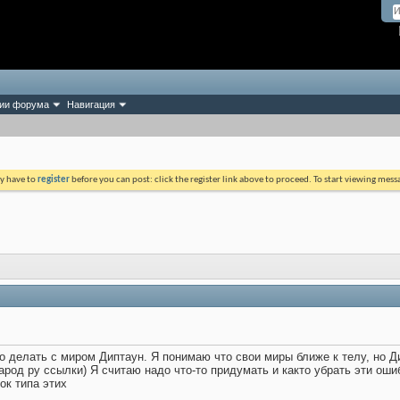
ии форума
Навигация
ay have to
register
before you can post: click the register link above to proceed. To start viewing mess
то делать с миром Диптаун. Я понимаю что свои миры ближе к телу, но Д
род ру ссылки) Я считаю надо что-то придумать и както убрать эти ошиб
ок типа этих