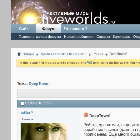
Сайт
Форум
Что нового ?
Главная страница форума
Новые сообщения
Справка
Календарь
Опц
Форум
Административные вопросы
Миры
DeepTown!
If this is your first visit, be sure to check out the
FAQ
by clicking the link above. You m
Тема:
DeepTown!
07.03.2010,
17:23
Lutika
DeepTown!
Новичок
Ребята, хранители, надо что
нерабочих ссылок (даже на на
прописанны. Еще много ошиб