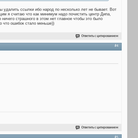
бы удалить ссылки ибо народ по несколько лет не бывает. Вот
щим я считаю что как минимум надо почистить центр Дипа,
 ничего страшного в этом нет главное чтобы это было
о что ошибок стало меньше))
Ответить с цитированием
#4
Ответить с цитированием
#5