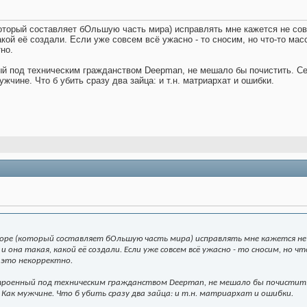
оторый составляет бОльшую часть мира) исправлять мне кажется не сов
акой её создали. Если уже совсем всё ужасно - то сносим, но что-то ма
но.
ный под техническим гражданством Deepman, не мешало бы почистить. С
ужчине. Что б убить сразу два зайца: и т.н. матриархат и ошибки.
оре (который составляет бОльшую часть мира) исправлять мне кажется не
и она такая, какой её создали. Если уже совсем всё ужасно - то сносим, но
 это некорректно.
троенный под техническим гражданством Deepman, не мешало бы почистит
 Как мужчине. Что б убить сразу два зайца: и т.н. матриархат и ошибки.