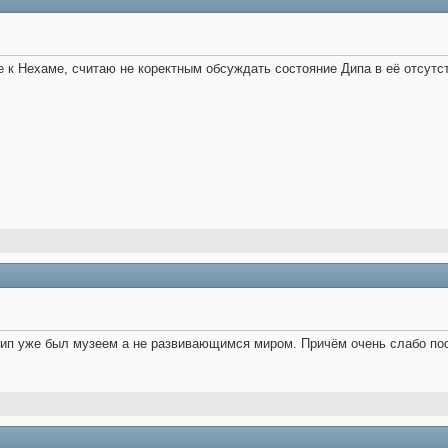
 к Нехаме, считаю не коректным обсуждать состояние Дипа в её отсутств
Дип уже был музеем а не развивающимся миром. Причём очень слабо пос