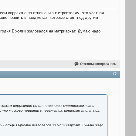
сем корректно по отношению к строителям: это частная
ссово править в предметах, которые стоят под другим
егодня Брюлик жаловался на матриархат. Думаю надо
Ответить с цитированием
#3
 совсем корректно по отношению к строителям: это
 что-то массово править в предметах, которые стоят под
ь. Сегодня Брюлик жаловался на матриархат. Думаю надо