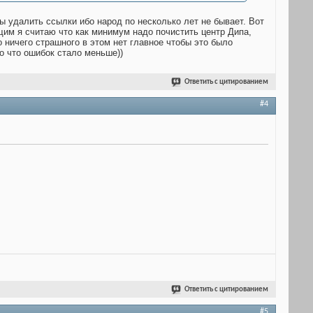
бы удалить ссылки ибо народ по несколько лет не бывает. Вот
щим я считаю что как минимум надо почистить центр Дипа,
 ничего страшного в этом нет главное чтобы это было
о что ошибок стало меньше))
Ответить с цитированием
#4
Ответить с цитированием
#5