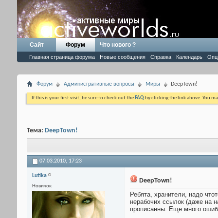
Сайт
Форум
Что нового ?
Главная страница форума
Новые сообщения
Справка
Календарь
Опц
Форум
Административные вопросы
Миры
DeepTown!
If this is your first visit, be sure to check out the
FAQ
by clicking the link above. You m
Тема:
DeepTown!
07.03.2010,
17:23
Lutika
DeepTown!
Новичок
Ребята, хранители, надо что
нерабочих ссылок (даже на на
прописанны. Еще много ошиб