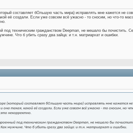
оторый составляет бОльшую часть мира) исправлять мне кажется не сов
акой её создали. Если уже совсем всё ужасно - то сносим, но что-то ма
но.
ный под техническим гражданством Deepman, не мешало бы почистить. С
ужчине. Что б убить сразу два зайца: и т.н. матриархат и ошибки.
оре (который составляет бОльшую часть мира) исправлять мне кажется не
и она такая, какой её создали. Если уже совсем всё ужасно - то сносим, но
 это некорректно.
троенный под техническим гражданством Deepman, не мешало бы почистит
 Как мужчине. Что б убить сразу два зайца: и т.н. матриархат и ошибки.