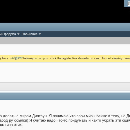
ии форума
Навигация
ay have to
register
before you can post: click the register link above to proceed. To start viewing mess
то делать с миром Диптаун. Я понимаю что свои миры ближе к телу, но Д
род ру ссылки) Я считаю надо что-то придумать и както убрать эти ошиб
ок типа этих