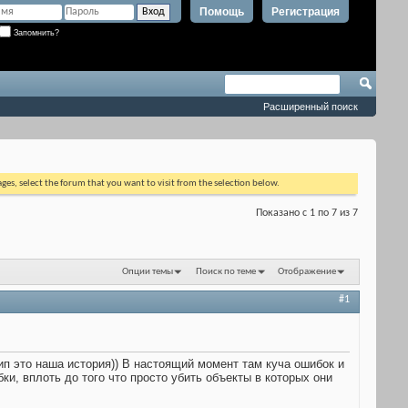
Помощь
Регистрация
Запомнить?
Расширенный поиск
ages, select the forum that you want to visit from the selection below.
Показано с 1 по 7 из 7
Опции темы
Поиск по теме
Отображение
#1
ип это наша история)) В настоящий момент там куча ошибок и
ки, вплоть до того что просто убить объекты в которых они