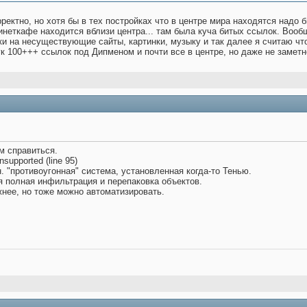
рректно, но хотя бы в тех постройках что в центре мира находятся надо 
инеткафе находится вблизи центра... там была куча битых ссылок. Вооб
ки на несуществующие сайты, картинки, музыку и так далее я считаю что
 100+++ ссылок под Дипменом и почти все в центре, но даже не заметн
м справиться.
supported (line 95)
н. "противоугонная" система, установленная когда-то Тенью.
я полная инфильтрация и перепаковка объектов.
нее, но тоже можно автоматизировать.