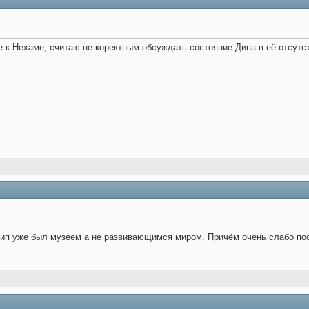
 к Нехаме, считаю не коректным обсуждать состояние Дипа в её отсутств
Дип уже был музеем а не развивающимся миром. Причём очень слабо пос