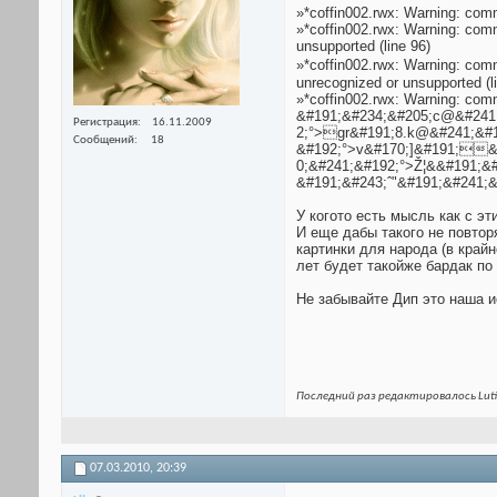
»*coffin002.rwx: Warning: co
»*coffin002.rwx: Warning: 
unsupported (line 96)
»*coffin002.rwx: Warning: 
unrecognized or unsupported (l
»*coffin002.rwx: Warning: 
&#191;&#234;&#205;c@&#241
Регистрация
16.11.2009
2;°>gr&#191;8.k@&#241;&#
Сообщений
18
&#192;°>v&#170;]&#191;&
0;&#241;&#192;°>Ž¦&&#191;&
&#191;&#243;ˆ"&#191;&#241;&
У когото есть мысль как с э
И еще дабы такого не повтор
картинки для народа (в край
лет будет такойже бардак по
Не забывайте Дип это наша и
Последний раз редактировалось Luti
07.03.2010,
20:39