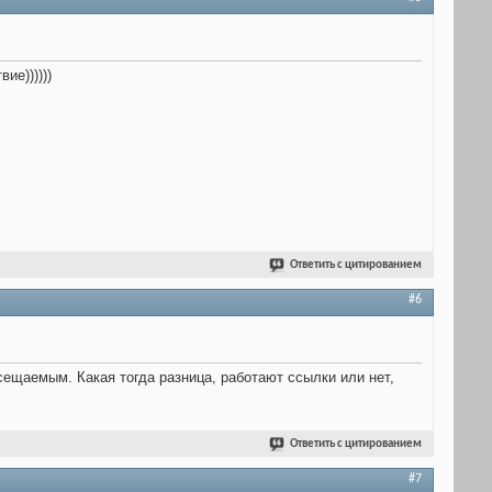
ие))))))
Ответить с цитированием
#6
ещаемым. Какая тогда разница, работают ссылки или нет,
Ответить с цитированием
#7