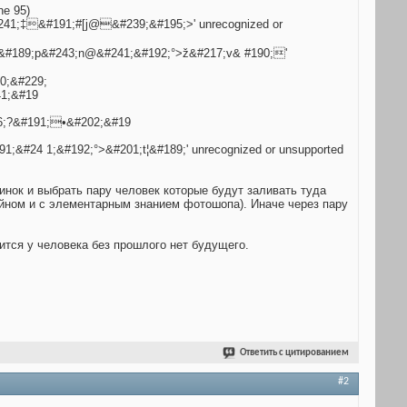
ne 95)
41;‡&#191;#[j@&#239;&#195;>' unrecognized or
¦&#189;p&#243;n@&#241;&#192;°>ž&#217;v& #190;'
0;&#229;
1;&#19
6;?&#191;•&#202;&#19
&#24 1;&#192;°>&#201;t¦&#189;' unrecognized or unsupported
тинок и выбрать пару человек которые будут заливать туда
айном и с элементарным знанием фотошопа). Иначе через пару
рится у человека без прошлого нет будущего.
Ответить с цитированием
#2