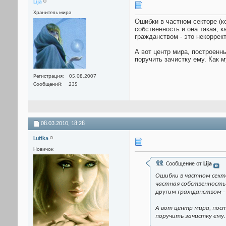
Lija
Хранитель мира
Ошибки в частном секторе (к
собственность и она такая, к
гражданством - это некоррект
А вот центр мира, построен
поручить зачистку ему. Как м
Регистрация
05.08.2007
Сообщений
235
08.03.2010,
18:28
Lutika
Новичок
Сообщение от
Lija
Ошибки в частном сект
частная собственность 
другим гражданством -
А вот центр мира, пос
поручить зачистку ему.