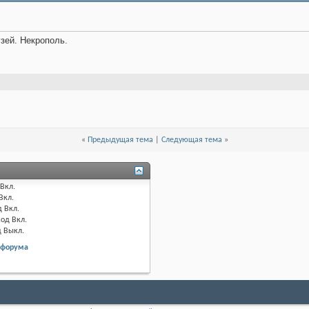
узей. Некрополь.
«
Предыдущая тема
|
Следующая тема
»
Вкл.
Вкл.
д
Вкл.
код
Вкл.
д
Выкл.
 форума