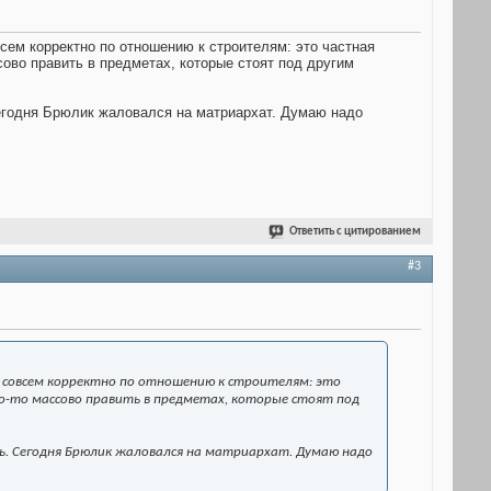
сем корректно по отношению к строителям: это частная
ссово править в предметах, которые стоят под другим
егодня Брюлик жаловался на матриархат. Думаю надо
Ответить с цитированием
#3
 совсем корректно по отношению к строителям: это
 что-то массово править в предметах, которые стоят под
ь. Сегодня Брюлик жаловался на матриархат. Думаю надо