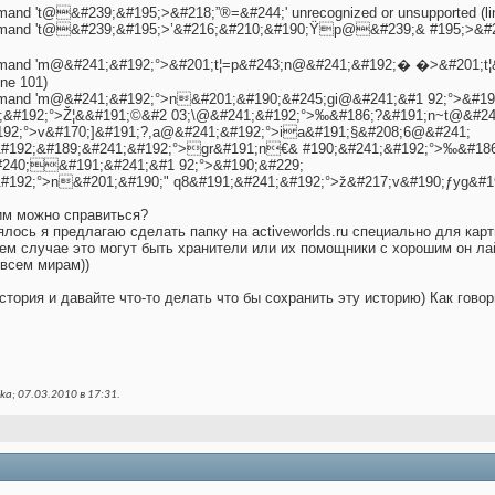
mmand 't@&#239;&#195;>&#218;”®=&#244;' unrecognized or unsupported (li
command 't@&#239;&#195;>’&#216;&#210;&#190;Ÿp@&#239;& #195;>&#2
command 'm@&#241;&#192;°>&#201;t¦=p&#243;n@&#241;&#192;� �>&#201;t
ine 101)
command 'm@&#241;&#192;°>n&#201;&#190;&#245;gi@&#241;&#1 92;°>&#19
;&#192;°>Ž¦&&#191;©&#2 03;\@&#241;&#192;°>‰&#186;?&#191;n~t@&#24
192;°>v&#170;]&#191;?,a@&#241;&#192;°>ia&#191;§&#208;6@&#241;
#192;&#189;&#241;&#192;°>gr&#191;n€& #190;&#241;&#192;°>‰&#18
#240;&#191;&#241;&#1 92;°>&#190;&#229;
#192;°>n&#201;&#190;" q8&#191;&#241;&#192;°>ž&#217;v&#190;ƒyg&#191;
тим можно справиться?
ялось я предлагаю сделать папку на activeworlds.ru специально для кар
нем случае это могут быть хранители или их помощники с хорошим он л
 всем мирам))
стория и давайте что-то делать что бы сохранить эту историю) Как гово
ka; 07.03.2010 в
17:31
.