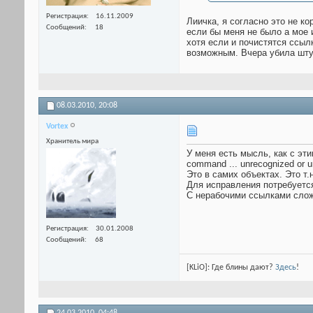
Регистрация
16.11.2009
Лиичка, я согласно это не ко
Сообщений
18
если бы меня не было а мое 
хотя если и почистятся ссыл
возможным. Вчера убила штук
08.03.2010,
20:08
Vortex
Хранитель мира
У меня есть мысль, как с эти
command ... unrecognized or un
Это в самих объектах. Это т.
Для исправления потребуетс
C нерабочими ссылками слож
Регистрация
30.01.2008
Сообщений
68
[KLiO]: Где блины дают?
Здесь
!