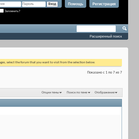
Помощь
Регистрация
Запомнить?
Расширенный поиск
ages, select the forum that you want to visit from the selection below.
Показано с 1 по 7 из 7
Опции темы
Поиск по теме
Отображение