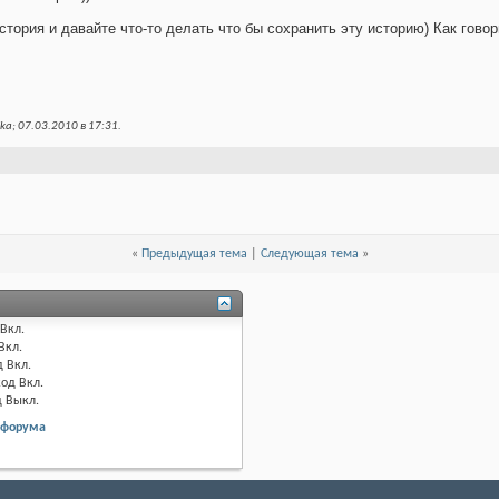
стория и давайте что-то делать что бы сохранить эту историю) Как гово
ka; 07.03.2010 в
17:31
.
«
Предыдущая тема
|
Следующая тема
»
Вкл.
Вкл.
д
Вкл.
код
Вкл.
д
Выкл.
 форума