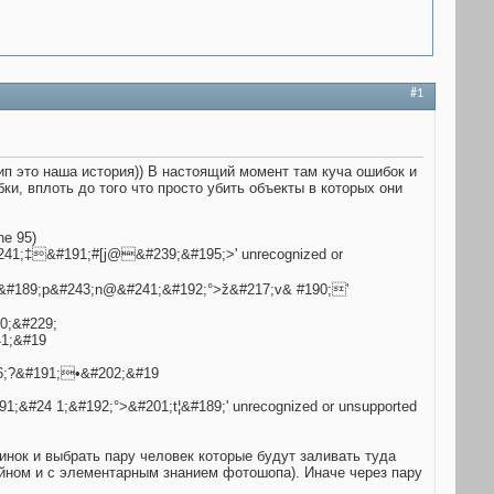
#1
ип это наша история)) В настоящий момент там куча ошибок и
ки, вплоть до того что просто убить объекты в которых они
ne 95)
41;‡&#191;#[j@&#239;&#195;>' unrecognized or
¦&#189;p&#243;n@&#241;&#192;°>ž&#217;v& #190;'
0;&#229;
1;&#19
6;?&#191;•&#202;&#19
&#24 1;&#192;°>&#201;t¦&#189;' unrecognized or unsupported
тинок и выбрать пару человек которые будут заливать туда
айном и с элементарным знанием фотошопа). Иначе через пару