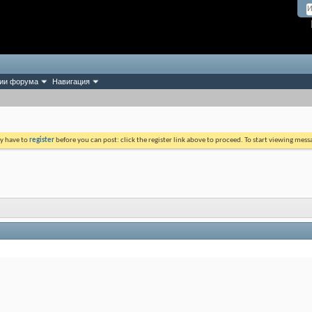
ии форума
Навигация
ay have to
register
before you can post: click the register link above to proceed. To start viewing mess