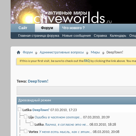
Сайт
Форум
Что нового ?
Главная страница форума
Новые сообщения
Справка
Календарь
Опц
Форум
Административные вопросы
Миры
DeepTown!
If this is your first visit, be sure to check out the
FAQ
by clicking the link above. You m
Тема:
DeepTown!
Древовидный режим
Lutika
DeepTown!
07.03.2010,
17:23
Lija
Ошибки в частном секторе...
07.03.2010,
20:39
Lutika
Лиичка, я согласно это не...
08.03.2010,
18:28
Vortex
У меня есть мысль, как с этим...
08.03.2010,
20:08