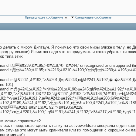
Предыдущее сообщение
Следующее сообщение
то делать с миром Диптаун. Я понимаю что свои миры ближе к телу, но Д
род ру ссылки) Я считаю надо что-то придумать и както убрать эти ошиб
ок типа этих
mmand 't@&#239;&#195;>&#218;”®=&#244;' unrecognized or unsupported (li
command 't@&#239;&#195;>’&#216;&#210;&#190;Ÿp@&#239;& #195;>&#2
command 'm@&#241;&#192;°>&#201;t¦=p&#243;n@&#241;&#192;� �>&#201;t
ine 101)
command 'm@&#241;&#192;°>n&#201;&#190;&#245;gi@&#241;&#1 92;°>&#19
;&#192;°>Ž¦&&#191;©&#2 03;\@&#241;&#192;°>‰&#186;?&#191;n~t@&#24
192;°>v&#170;]&#191;?,a@&#241;&#192;°>ia&#191;§&#208;6@&#241;
#192;&#189;&#241;&#192;°>gr&#191;n€& #190;&#241;&#192;°>‰&#18
#240;&#191;&#241;&#1 92;°>&#190;&#229;
#192;°>n&#201;&#190;" q8&#191;&#241;&#192;°>ž&#217;v&#190;ƒyg&#191;
тим можно справиться?
ялось я предлагаю сделать папку на activeworlds.ru специально для кар
нем случае это могут быть хранители или их помощники с хорошим он л
 всем мирам))