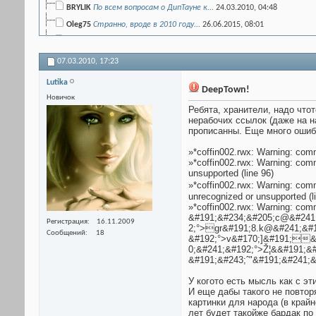
BRYLIK
По всем вопросам о ДипТауне к...
24.03.2010,
04:48
Оlеg75
Странно, вроде в 2010 году...
26.06.2015,
08:01
M0RAN
в 2021 году уже весь AW -...
30.12.2021,
16:16
07.03.2010,
17:23
Lutika
DeepTown!
Новичок
Ребята, хранители, надо что
нерабочих ссылок (даже на на
прописанны. Еще много ошиб
»*coffin002.rwx: Warning: co
»*coffin002.rwx: Warning: 
unsupported (line 96)
»*coffin002.rwx: Warning: 
unrecognized or unsupported (l
»*coffin002.rwx: Warning: 
&#191;&#234;&#205;c@&#241
Регистрация
16.11.2009
2;°>gr&#191;8.k@&#241;&#
Сообщений
18
&#192;°>v&#170;]&#191;&
0;&#241;&#192;°>Ž¦&&#191;&
&#191;&#243;ˆ"&#191;&#241;&
У когото есть мысль как с э
И еще дабы такого не повтор
картинки для народа (в край
лет будет такойже бардак по