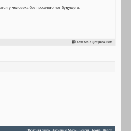
рится у человека без прошлого нет будущего.
Ответить с цитированием
Обратная связь
Активные Миры - Россия
Архив
Вверх