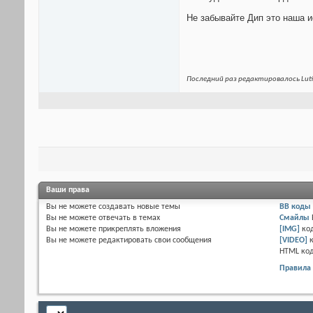
Не забывайте Дип это наша и
Последний раз редактировалось Luti
Ваши права
Вы
не можете
создавать новые темы
BB коды
Вы
не можете
отвечать в темах
Смайлы
Вы
не можете
прикреплять вложения
[IMG]
ко
Вы
не можете
редактировать свои сообщения
[VIDEO]
HTML ко
Правила