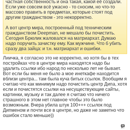
частная собственность и она такая, какой её создали.
Если уже совсем всё ужасно - то сносим, но что-то
массово править в предметах, которые стоят под
другим гражданством - это некорректно.
А вот центр мира, построенный под техническим
гражданством Deepman, не мешало бы почистить.
Сегодня Брюлик жаловался на матриархат. Думаю
надо поручить зачистку ему. Как мужчине. Что б убить
сразу два зайца: и т.н. матриархат и ошибки.
Лиичка, я согласно это не корректно, но хотя бы в тех
постройках что в центре мира находятся надо бы
удалить ссылки ибо народ по несколько лет не бывает.
Вот если бы меня не было а мое инеткафе находится
вблизи центра... там была куча битых ссылок. Вообщим я
считаю что как минимум надо почистить центр Дипа, хотя
если и почистятся ссылки на несуществующие сайты,
картинки, музыку и так далее я считаю что ничего
страшного в этом нет главное чтобы это было
возможным. Вчера убила штук 100+++ ссылок под
Дипменом и почти все в центре, но даже не заметно что
ошибок стало меньше))