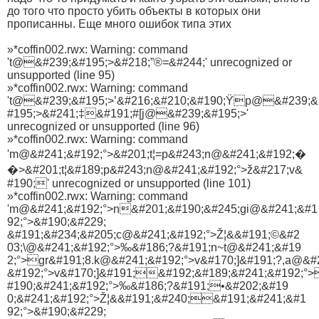
до того что просто убить объекты в которых они
прописанны. Еще много ошибок типа этих
»*coffin002.rwx: Warning: command
't@&#239;&#195;>&#218;”®=&#244;' unrecognized or
unsupported (line 95)
»*coffin002.rwx: Warning: command
't@&#239;&#195;>’&#216;&#210;&#190;Ÿp@&#239;&
#195;>&#241;‡&#191;#[j@&#239;&#195;>'
unrecognized or unsupported (line 96)
»*coffin002.rwx: Warning: command
'm@&#241;&#192;°>&#201;t¦=p&#243;n@&#241;&#192;�
�>&#201;t¦&#189;p&#243;n@&#241;&#192;°>ž&#217;v&
#190;' unrecognized or unsupported (line 101)
»*coffin002.rwx: Warning: command
'm@&#241;&#192;°>n&#201;&#190;&#245;gi@&#241;&#1
92;°>&#190;&#229;
&#191;&#234;&#205;c@&#241;&#192;°>Ž¦&&#191;©&#2
03;\@&#241;&#192;°>‰&#186;?&#191;n~t@&#241;&#19
2;°>gr&#191;8.k@&#241;&#192;°>v&#170;]&#191;?,a@&
&#192;°>v&#170;]&#191;&#192;&#189;&#241;&#192;°
#190;&#241;&#192;°>‰&#186;?&#191;•&#202;&#19
0;&#241;&#192;°>Ž¦&&#191;&#240;&#191;&#241;&#1
92;°>&#190;&#229;