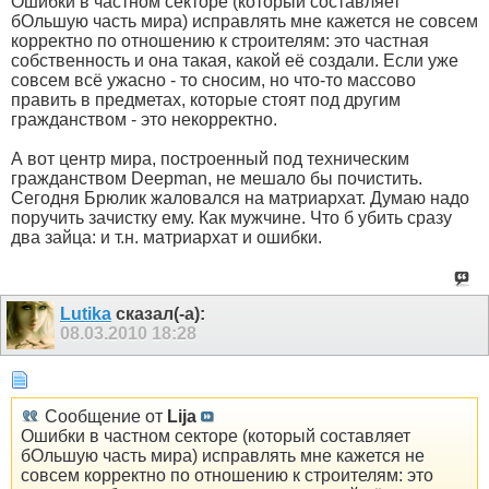
Ошибки в частном секторе (который составляет
бОльшую часть мира) исправлять мне кажется не совсем
корректно по отношению к строителям: это частная
собственность и она такая, какой её создали. Если уже
совсем всё ужасно - то сносим, но что-то массово
править в предметах, которые стоят под другим
гражданством - это некорректно.
А вот центр мира, построенный под техническим
гражданством Deepman, не мешало бы почистить.
Сегодня Брюлик жаловался на матриархат. Думаю надо
поручить зачистку ему. Как мужчине. Что б убить сразу
два зайца: и т.н. матриархат и ошибки.
Lutika
сказал(-а):
08.03.2010
18:28
Сообщение от
Lija
Ошибки в частном секторе (который составляет
бОльшую часть мира) исправлять мне кажется не
совсем корректно по отношению к строителям: это