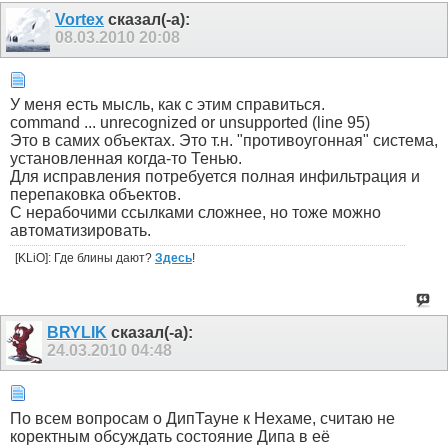
Vortex
сказал(-а):
08.03.2010
20:08
У меня есть мысль, как с этим справиться.
command ... unrecognized or unsupported (line 95)
Это в самих объектах. Это т.н. "противоугонная" система,
установленная когда-то Тенью.
Для исправления потребуется полная инфильтрация и
перепаковка объектов.
C нерабочими ссылками сложнее, но тоже можно
автоматизировать.
[KLiO]: Где блины дают?
Здесь
!
BRYLIK
сказал(-а):
24.03.2010
04:48
По всем вопросам о ДипТауне к Нехаме, считаю не
коректным обсуждать состояние Дипа в её