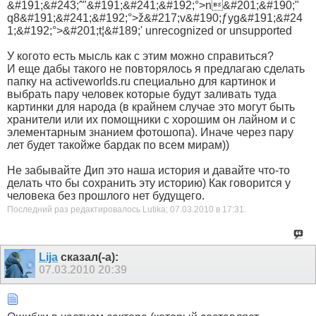
&#191;&#243;ˆ"&#191;&#241;&#192;°>n&#201;&#190;"
q8&#191;&#241;&#192;°>ž&#217;v&#190;ƒyg&#191;&#24
1;&#192;°>&#201;t¦&#189;' unrecognized or unsupported
У когото есть мысль как с этим можно справиться?
И еще дабы такого не повторялось я предлагаю сделать
папку на activeworlds.ru специально для картинок и
выбрать пару человек которые будут заливать туда
картинки для народа (в крайнем случае это могут быть
хранители или их помощники с хорошим он лайном и с
элементарным знанием фотошопа). Иначе через пару
лет будет такойже бардак по всем мирам))
Не забывайте Дип это наша история и давайте что-то
делать что бы сохранить эту историю) Как говорится у
человека без прошлого нет будущего.
Последний раз редактировалось Lutika; 07.03.2010 в
17:31
.
Lija
сказал(-а):
07.03.2010
20:39