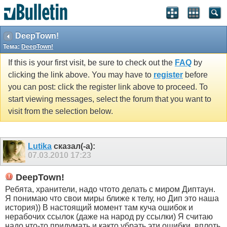
DeepTown!
Тема:
DeepTown!
If this is your first visit, be sure to check out the
FAQ
by
clicking the link above. You may have to
register
before
you can post: click the register link above to proceed. To
start viewing messages, select the forum that you want to
visit from the selection below.
Lutika
сказал(-а):
07.03.2010
17:23
DeepTown!
Ребята, хранители, надо чтото делать с миром Диптаун.
Я понимаю что свои миры ближе к телу, но Дип это наша
история)) В настоящий момент там куча ошибок и
нерабочих ссылок (даже на народ ру ссылки) Я считаю
надо что-то придумать и както убрать эти ошибки, вплоть