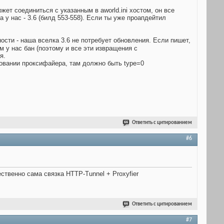
жет соединиться с указанным в aworld.ini хостом, он все
 у нас - 3.6 (билд 553-558). Если ты уже проапдейтил
ости - наша вселка 3.6 не потребует обновления. Если пишет,
м у нас бан (поэтому и все эти извращения с
я.
ьзовании проксифайера, там должно быть type=0
Ответить с цитированием
#6
тественно сама связка HTTP-Tunnel + Proxyfier
Ответить с цитированием
#7