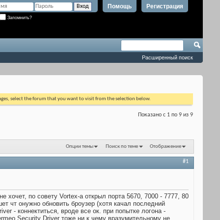
Помощь
Регистрация
Запомнить?
Расширенный поиск
ages, select the forum that you want to visit from the selection below.
Показано с 1 по 9 из 9
Опции темы
Поиск по теме
Отображение
#1
 хочет, по совету Vortex-а открыл порта 5670, 7000 - 7777, 80
ишет чт онужно обновить броузер (хотя качал последний
iver - коннектиться, вроде все ок. при попытке логона -
ermeo Security Driver тоже ни к чему вразумительному не