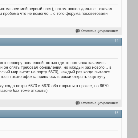
имательнее мой первый пост), потом пошол дальше.. скачал
и пробема что не помогло... с того форума посоветовали
Ответить с цитированием
#4
я к серверу вселенной, потмо где-то пол часа качались
 он опять требовал обновления, но каждый раз нового... в
усский мир висит на порту 5670), каждый раз когда пытался
иться такого ефекта пришлось в рокси открыть еще кучу
 когда потры 6670 и 5670 оба открыты в проксе, по 6670
апазоне 6хх тоже открыты)
Ответить с цитированием
#5