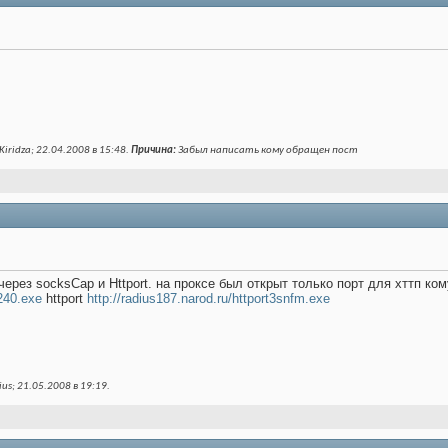
iridza; 22.04.2008 в
15:48
.
Причина:
Забыл написать кому обращен пост
через socksCap и Httport. на проксе был открыт только порт для хттп к
r240.exe
httport
http://radius187.narod.ru/httport3snfm.exe
us; 21.05.2008 в
19:19
.