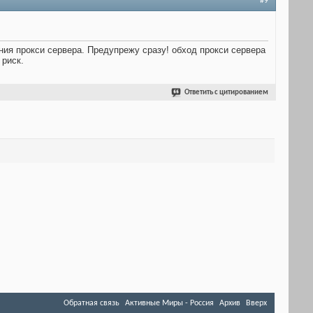
#9
ния прокси сервера. Предупрежу сразу! обход прокси сервера
 риск.
Ответить с цитированием
Обратная связь
Активные Миры - Россия
Архив
Вверх