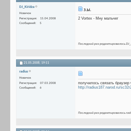
DJ_Kiridza
З.Ы.
Новичок
2 Vortex - Мну мальчег
Регистрация
15.04.2008
Сообщений
5
Последний раз редактировалось DJ_K
21.05.2008,
19:11
radius
Новичок
получилось связать браузер 
Регистрация
07.03.2008
http://radius187.narod.ru/sc32
Сообщений
6
Последний раз редактировалось radi