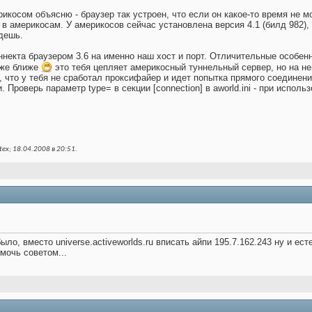
икосом объясню - браузер так устроен, что если он какое-то время не мо
в америкосам. У америкосов сейчас установлена версия 4.1 (билд 982), а
йдешь.
ннекта браузером 3.6 на именно наш хост и порт. Отличительные особенн
уже ближе
это тебя цепляет америкосный туннельный сервер, но на не
, что у тебя не сработал проксифайер и идет попытка прямого соединени
 Проверь параметр type= в секции [connection] в aworld.ini - при испол
ex; 18.04.2008 в
20:51
.
было, вместо universe.activeworlds.ru вписать айпи 195.7.162.243 ну и ес
мочь советом...