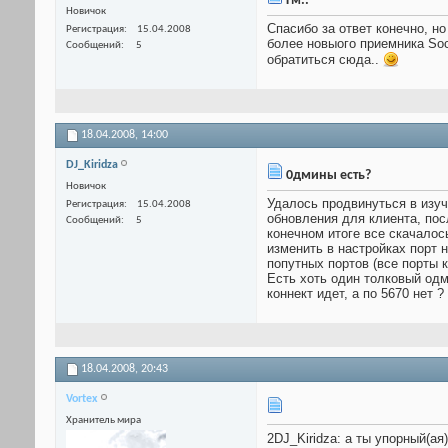
Гм..
Новичок
Спасибо за ответ конечно, н
Регистрация
15.04.2008
более новыого приемника Soc
Сообщений
5
обратиться сюда..
18.04.2008,
14:00
DJ_Kiridza
0дмины есть?
Новичок
Удалось продвинуться в изуч
Регистрация
15.04.2008
обновления для клиента, пос
Сообщений
5
конечном итоге все скачалось
изменить в настройках порт 
попутных портов (все порты 
Есть хоть один толковый одм
коннект идет, а по 5670 нет 
18.04.2008,
20:43
Vortex
Хранитель мира
2DJ_Kiridza: а ты упорный(ая