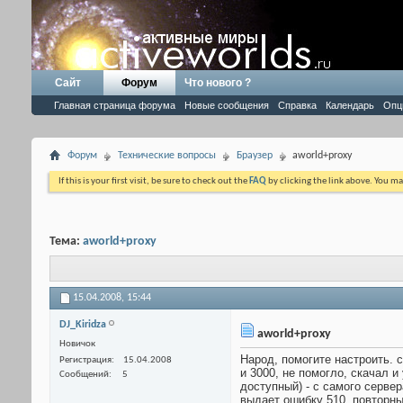
Сайт
Форум
Что нового ?
Главная страница форума
Новые сообщения
Справка
Календарь
Опц
Форум
Технические вопросы
Браузер
aworld+proxy
If this is your first visit, be sure to check out the
FAQ
by clicking the link above. You m
Тема:
aworld+proxy
15.04.2008,
15:44
DJ_Kiridza
aworld+proxy
Новичок
Народ, помогите настроить. с
Регистрация
15.04.2008
и 3000, не помогло, скачал и
Сообщений
5
доступный) - с самого сервера
выдает ошибку 510, повторный