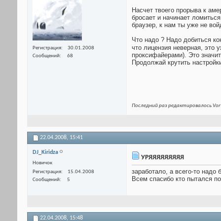
Насчет твоего прорыва к амер
бросает и начинает ломиться 
браузер, к нам ты уже не во
Что надо ? Надо добиться ко
что лицензия неверная, это 
Регистрация
30.01.2008
проксифайерами). Это значит
Сообщений
68
Продолжай крутить настройки.
Последний раз редактировалось Vort
22.04.2008,
15:41
DJ_Kiridza
УРЯЯЯЯЯЯЯЯЯ
Новичок
заработало, а всего-то надо 
Регистрация
15.04.2008
Всем спасибо кто пытался по
Сообщений
5
22.04.2008,
15:48