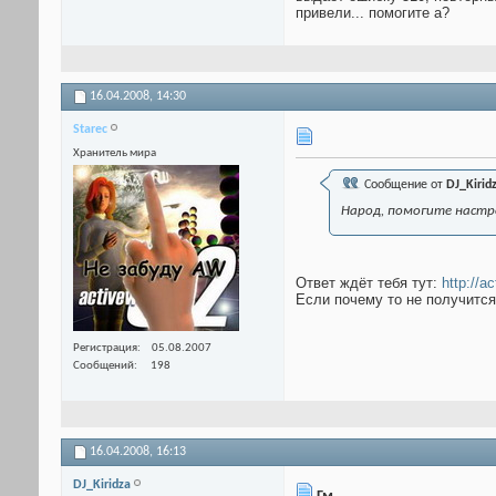
привели... помогите а?
16.04.2008,
14:30
Starec
Хранитель мира
Сообщение от
DJ_Kirid
Народ, помогите настро
Ответ ждёт тебя тут:
http://a
Если почему то не получится
Регистрация
05.08.2007
Сообщений
198
16.04.2008,
16:13
DJ_Kiridza