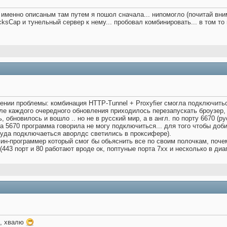
о именно описаным там путем я пошол сначала... нипомогло (почитай вн
ksCap и тунельный сервер к нему... пробовал комбинировать... в том то 
ении проблемы: комбинация HTTP-Tunnel + Proxyfier смогла подключитьс
ле каждого очередного обновления приходилось перезапускать броузер, и
, обновилось и вошло .. но не в русский мир, а в англ. по порту 6670 (р
на 5670 программа говорила не могу подключиться... для того чтобы доб
куда подключаеться аворлдс светились в проксифере).
ин-программер который смог бы обьяснить все по своим полочкам, почему
? (443 порт и 80 работают вроде ок, поптуные порта 7хх и несколько в ди
), хвалю