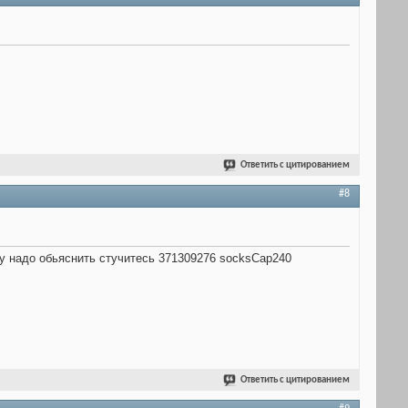
Ответить с цитированием
#8
ому надо обьяснить стучитесь 371309276 socksCap240
Ответить с цитированием