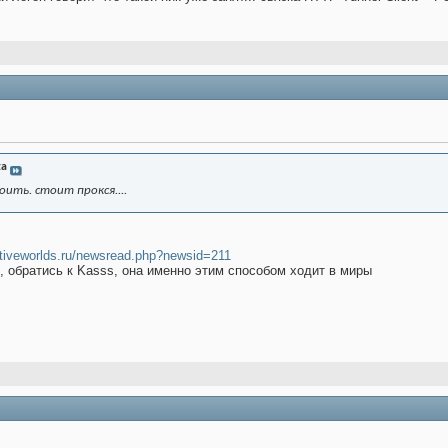
za
ить. стоит прокся....
ctiveworlds.ru/newsread.php?newsid=211
, обратись к Kasss, она именно этим способом ходит в миры