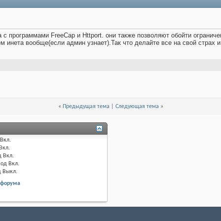
 с программами FreeCap и Httport. они также позволяют обойти ограниче
м инета вообще(если админ узнает).Так что делайте все на свой страх и
«
Предыдущая тема
|
Следующая тема
»
Вкл.
Вкл.
д
Вкл.
код
Вкл.
д
Выкл.
 форума