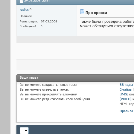
29.05.2008,
20:54
radius
Про прокси
Новичок
Также была проведена работа
Регистрация
07.03.2008
может обернуться отсутствие
Сообщений
6
Ваши права
Вы
не можете
создавать новые темы
BB коды
Вы
не можете
отвечать в темах
Смайлы
Вы
не можете
прикреплять вложения
[IMG]
ко
Вы
не можете
редактировать свои сообщения
[VIDEO]
HTML ко
Правила