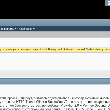
ии форума
Навигация
ay have to
register
before you can post: click the register link above to proceed. To start viewing mess
тоит прокся - винроут, пытаюсь подключиться - броузер активных миров не
 установил HTTP-Tunnel Client с SocksCap V2 -не помогло, при старте п
 этот же броузер стартует, попробовал Proxyfier 2.0 + Permeo Security Dr
 логон говорит что такой ник уже занят... связка HTTP-Tunnel Client + P