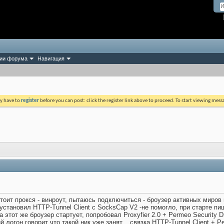
ии форума
Навигация
ay have to
register
before you can post: click the register link above to proceed. To start viewing mess
тоит прокся - винроут, пытаюсь подключиться - броузер активных миров не
 установил HTTP-Tunnel Client с SocksCap V2 -не помогло, при старте п
 этот же броузер стартует, попробовал Proxyfier 2.0 + Permeo Security Dr
 логон говорит что такой ник уже занят... связка HTTP-Tunnel Client + P