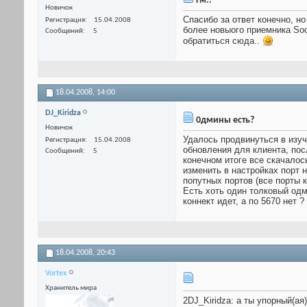
Гм..
Новичок
Спасибо за ответ конечно, н
Регистрация
15.04.2008
более новыого приемника Soc
Сообщений
5
обратиться сюда..
18.04.2008,
14:00
DJ_Kiridza
0дмины есть?
Новичок
Удалось продвинуться в изуч
Регистрация
15.04.2008
обновления для клиента, пос
Сообщений
5
конечном итоге все скачалось
изменить в настройках порт 
попутных портов (все порты 
Есть хоть один толковый одм
коннект идет, а по 5670 нет 
18.04.2008,
20:43
Vortex
Хранитель мира
2DJ_Kiridza: а ты упорный(ая