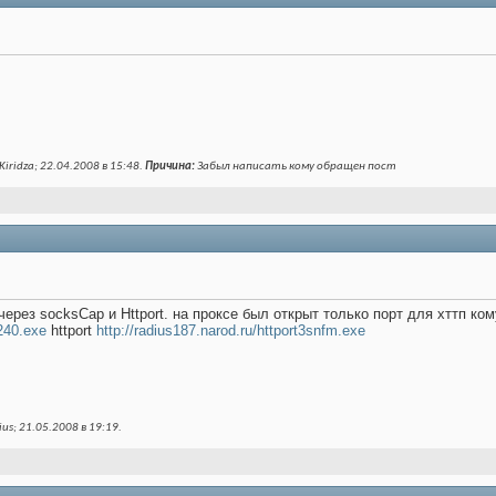
iridza; 22.04.2008 в
15:48
.
Причина:
Забыл написать кому обращен пост
через socksCap и Httport. на проксе был открыт только порт для хттп к
r240.exe
httport
http://radius187.narod.ru/httport3snfm.exe
us; 21.05.2008 в
19:19
.