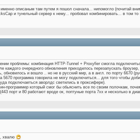
о именно описаным там путем я пошол сначала... нипомогло (почитай вн
ksCap и тунельный сервер к нему... пробовал комбинировать... в том то 
ении проблемы: комбинация HTTP-Tunnel + Proxyfier смогла подключитьс
ле каждого очередного обновления приходилось перезапускать броузер, и
, обновилось и вошло .. но не в русский мир, а в англ. по порту 6670 (р
на 5670 программа говорила не могу подключиться... для того чтобы доб
куда подключаеться аворлдс светились в проксифере).
ин-программер который смог бы обьяснить все по своим полочкам, почему
? (443 порт и 80 работают вроде ок, поптуные порта 7хх и несколько в ди
), хвалю