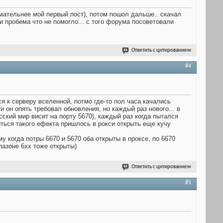
имательнее мой первый пост), потом пошол дальше.. скачал
и пробема что не помогло... с того форума посоветовали
Ответить с цитированием
#4
я к серверу вселенной, потмо где-то пол часа качались
 он опять требовал обновления, но каждый раз нового... в
усский мир висит на порту 5670), каждый раз когда пытался
иться такого ефекта пришлось в рокси открыть еще кучу
 когда потры 6670 и 5670 оба открыты в проксе, по 6670
апазоне 6хх тоже открыты)
Ответить с цитированием
#5