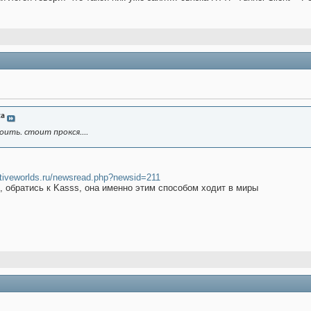
za
ить. стоит прокся....
ctiveworlds.ru/newsread.php?newsid=211
, обратись к Kasss, она именно этим способом ходит в миры