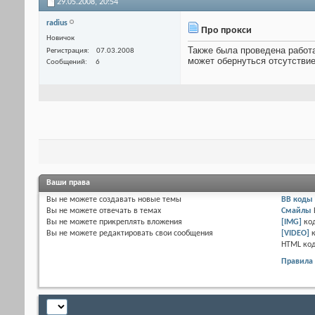
29.05.2008,
20:54
radius
Про прокси
Новичок
Также была проведена работа
Регистрация
07.03.2008
может обернуться отсутствие
Сообщений
6
Ваши права
Вы
не можете
создавать новые темы
BB коды
Вы
не можете
отвечать в темах
Смайлы
Вы
не можете
прикреплять вложения
[IMG]
ко
Вы
не можете
редактировать свои сообщения
[VIDEO]
HTML ко
Правила