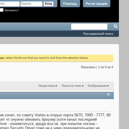
Помощь
Регистрация
Запомнить?
Расширенный поиск
ages, select the forum that you want to visit from the selection below.
Показано с 1 по 9 из 9
Опции темы
Поиск по теме
Отображение
#1
 хочет, по совету Vortex-а открыл порта 5670, 7000 - 7777, 80
ишет чт онужно обновить броузер (хотя качал последний
iver - коннектиться, вроде все ок. при попытке логона -
ermeo Security Driver тоже ни к чему вразумительному не