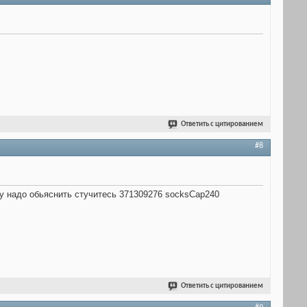
Ответить с цитированием
#8
ому надо обьяснить стучитесь 371309276 socksCap240
Ответить с цитированием