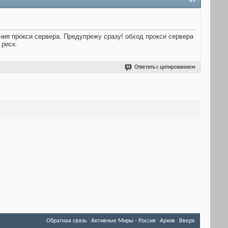
#9
ния прокси сервера. Предупрежу сразу! обход прокси сервера
 риск.
Ответить с цитированием
Обратная связь
Активные Миры - Россия
Архив
Вверх