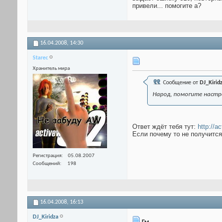
привели... помогите а?
16.04.2008,
14:30
Starec
Хранитель мира
Сообщение от
DJ_Kirid
Народ, помогите настро
Ответ ждёт тебя тут:
http://a
Если почему то не получится
Регистрация
05.08.2007
Сообщений
198
16.04.2008,
16:13
DJ_Kiridza