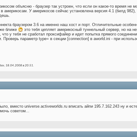
икосом объясню - браузер так устроен, что если он какое-то время не мо
в америкосам. У америкосов сейчас установлена версия 4.1 (билд 982), а
йдешь.
ннекта браузером 3.6 на именно наш хост и порт. Отличительные особенн
уже ближе
это тебя цепляет америкосный туннельный сервер, но на не
, что у тебя не сработал проксифайер и идет попытка прямого соединени
 Проверь параметр type= в секции [connection] в aworld.ini - при испол
ex; 18.04.2008 в
20:51
.
было, вместо universe.activeworlds.ru вписать айпи 195.7.162.243 ну и ес
мочь советом...