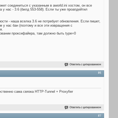
жет соединиться с указанным в aworld.ini хостом, он все
 у нас - 3.6 (билд 553-558). Если ты уже проапдейтил
ости - наша вселка 3.6 не потребует обновления. Если пишет,
м у нас бан (поэтому и все эти извращения с
я.
ьзовании проксифайера, там должно быть type=0
Ответить с цитированием
#6
тественно сама связка HTTP-Tunnel + Proxyfier
Ответить с цитированием
#7