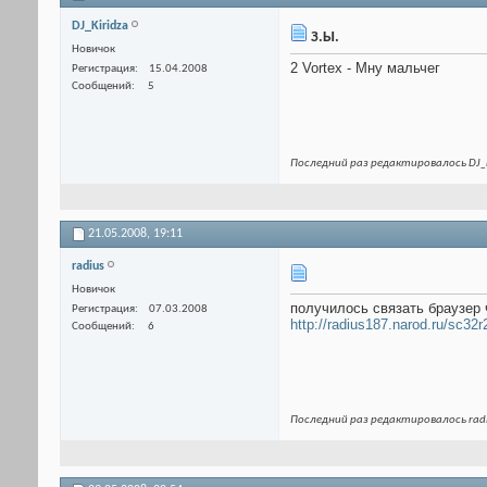
DJ_Kiridza
З.Ы.
Новичок
2 Vortex - Мну мальчег
Регистрация
15.04.2008
Сообщений
5
Последний раз редактировалось DJ_K
21.05.2008,
19:11
radius
Новичок
получилось связать браузер 
Регистрация
07.03.2008
http://radius187.narod.ru/sc32
Сообщений
6
Последний раз редактировалось radi