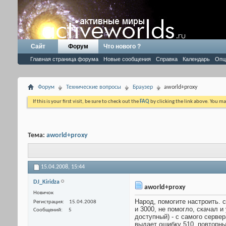
Сайт
Форум
Что нового ?
Главная страница форума
Новые сообщения
Справка
Календарь
Опц
Форум
Технические вопросы
Браузер
aworld+proxy
If this is your first visit, be sure to check out the
FAQ
by clicking the link above. You m
Тема:
aworld+proxy
15.04.2008,
15:44
DJ_Kiridza
aworld+proxy
Новичок
Народ, помогите настроить. с
Регистрация
15.04.2008
и 3000, не помогло, скачал и
Сообщений
5
доступный) - с самого сервера
выдает ошибку 510, повторный