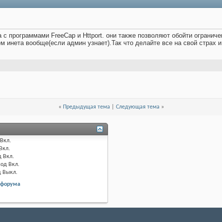
 с программами FreeCap и Httport. они также позволяют обойти ограниче
м инета вообще(если админ узнает).Так что делайте все на свой страх и
«
Предыдущая тема
|
Следующая тема
»
Вкл.
Вкл.
д
Вкл.
код
Вкл.
д
Выкл.
 форума