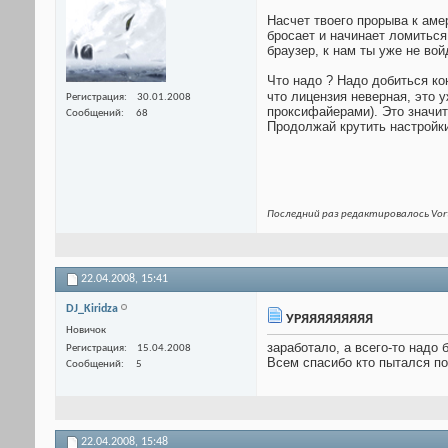
Насчет твоего прорыва к амер
бросает и начинает ломиться 
браузер, к нам ты уже не во
Что надо ? Надо добиться ко
что лицензия неверная, это 
Регистрация
30.01.2008
проксифайерами). Это значит
Сообщений
68
Продолжай крутить настройки.
Последний раз редактировалось Vort
22.04.2008,
15:41
DJ_Kiridza
УРЯЯЯЯЯЯЯЯЯ
Новичок
заработало, а всего-то надо 
Регистрация
15.04.2008
Всем спасибо кто пытался по
Сообщений
5
22.04.2008,
15:48