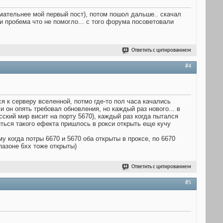
имательнее мой первый пост), потом пошол дальше.. скачал
и пробема что не помогло... с того форума посоветовали
Ответить с цитированием
#4
я к серверу вселенной, потмо где-то пол часа качались
 он опять требовал обновления, но каждый раз нового... в
усский мир висит на порту 5670), каждый раз когда пытался
иться такого ефекта пришлось в рокси открыть еще кучу
 когда потры 6670 и 5670 оба открыты в проксе, по 6670
апазоне 6хх тоже открыты)
Ответить с цитированием
#5