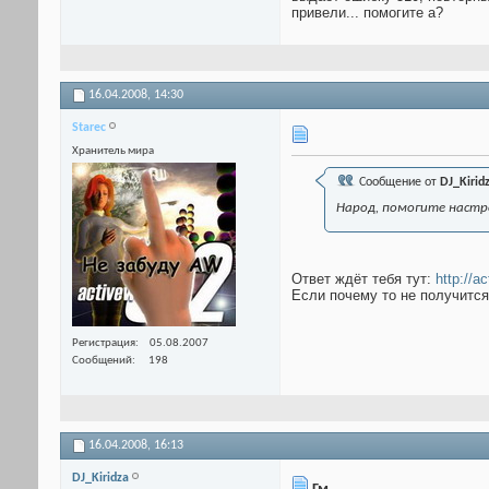
привели... помогите а?
16.04.2008,
14:30
Starec
Хранитель мира
Сообщение от
DJ_Kirid
Народ, помогите настро
Ответ ждёт тебя тут:
http://a
Если почему то не получится
Регистрация
05.08.2007
Сообщений
198
16.04.2008,
16:13
DJ_Kiridza