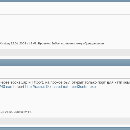
iridza; 22.04.2008 в
15:48
.
Причина:
Забыл написать кому обращен пост
через socksCap и Httport. на проксе был открыт только порт для хттп к
r240.exe
httport
http://radius187.narod.ru/httport3snfm.exe
us; 21.05.2008 в
19:19
.