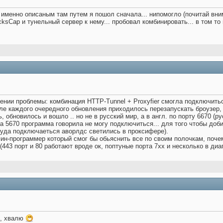
о именно описаным там путем я пошол сначала... нипомогло (почитай вн
ksCap и тунельный сервер к нему... пробовал комбинировать... в том то 
ении проблемы: комбинация HTTP-Tunnel + Proxyfier смогла подключитьс
ле каждого очередного обновления приходилось перезапускать броузер, и
, обновилось и вошло .. но не в русский мир, а в англ. по порту 6670 (р
на 5670 программа говорила не могу подключиться... для того чтобы доб
куда подключаеться аворлдс светились в проксифере).
ин-программер который смог бы обьяснить все по своим полочкам, почему
? (443 порт и 80 работают вроде ок, поптуные порта 7хх и несколько в ди
), хвалю