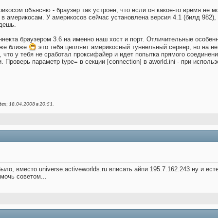
икосом объясню - браузер так устроен, что если он какое-то время не мо
в америкосам. У америкосов сейчас установлена версия 4.1 (билд 982), а
йдешь.
ннекта браузером 3.6 на именно наш хост и порт. Отличительные особенн
уже ближе
это тебя цепляет америкосный туннельный сервер, но на не
, что у тебя не сработал проксифайер и идет попытка прямого соединени
 Проверь параметр type= в секции [connection] в aworld.ini - при испол
ex; 18.04.2008 в
20:51
.
было, вместо universe.activeworlds.ru вписать айпи 195.7.162.243 ну и ес
мочь советом...