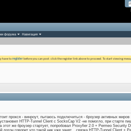
ии форума
Навигация
ay have to
register
before you can post: click the register link above to proceed. To start viewing mess
тоит прокся - винроут, пытаюсь подключиться - броузер активных миров не
 установил HTTP-Tunnel Client с SocksCap V2 -не помогло, при старте п
 этот же броузер стартует, попробовал Proxyfier 2.0 + Permeo Security Dr
 логон говорит что такой ник уже занят... связка HTTP-Tunnel Client + P