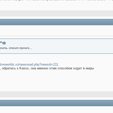
za
ить. стоит прокся....
ctiveworlds.ru/newsread.php?newsid=211
, обратись к Kasss, она именно этим способом ходит в миры