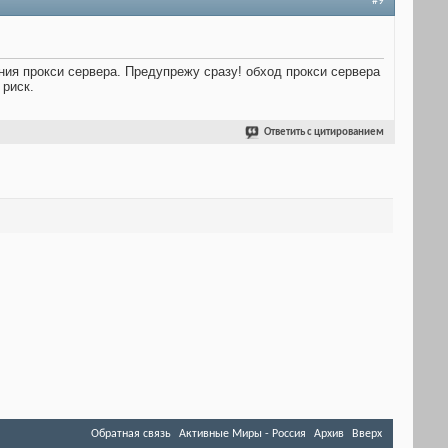
#9
ния прокси сервера. Предупрежу сразу! обход прокси сервера
 риск.
Ответить с цитированием
Обратная связь
Активные Миры - Россия
Архив
Вверх