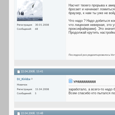
Насчет твоего прорыва к амер
бросает и начинает ломиться 
браузер, к нам ты уже не во
Что надо ? Надо добиться ко
что лицензия неверная, это 
Регистрация
30.01.2008
проксифайерами). Это значит
Сообщений
68
Продолжай крутить настройки.
Последний раз редактировалось Vort
22.04.2008,
15:41
DJ_Kiridza
УРЯЯЯЯЯЯЯЯЯ
Новичок
заработало, а всего-то надо 
Регистрация
15.04.2008
Всем спасибо кто пытался по
Сообщений
5
22.04.2008,
15:48