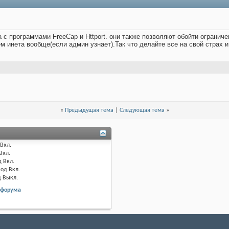
 с программами FreeCap и Httport. они также позволяют обойти ограниче
м инета вообще(если админ узнает).Так что делайте все на свой страх и
«
Предыдущая тема
|
Следующая тема
»
Вкл.
Вкл.
д
Вкл.
код
Вкл.
д
Выкл.
 форума