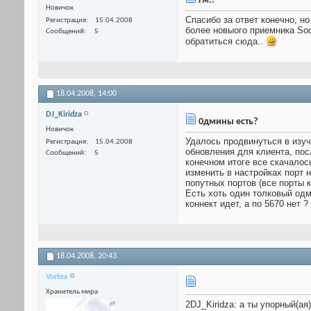
Гм..
Новичок
Спасибо за ответ конечно, н
Регистрация
15.04.2008
более новыого приемника Soc
Сообщений
5
обратиться сюда..
18.04.2008,
14:00
DJ_Kiridza
0дмины есть?
Новичок
Удалось продвинуться в изуч
Регистрация
15.04.2008
обновления для клиента, пос
Сообщений
5
конечном итоге все скачалось
изменить в настройках порт 
попутных портов (все порты 
Есть хоть один толковый одм
коннект идет, а по 5670 нет 
18.04.2008,
20:43
Vortex
Хранитель мира
2DJ_Kiridza: а ты упорный(ая