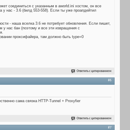
жет соединиться с указанным в aworld.ini хостом, он все
 у нас - 3.6 (билд 553-558). Если ты уже проапдейтил
ости - наша вселка 3.6 не потребует обновления. Если пишет,
м у нас бан (поэтому и все эти извращения с
я.
ьзовании проксифайера, там должно быть type=0
Ответить с цитированием
#6
тественно сама связка HTTP-Tunnel + Proxyfier
Ответить с цитированием
#7