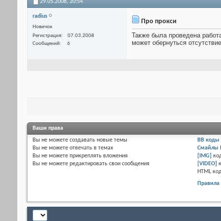
29.05.2008,
20:54
radius
Про прокси
Новичок
Также была проведена работа
Регистрация
07.03.2008
может обернуться отсутствие
Сообщений
6
Ваши права
Вы
не можете
создавать новые темы
BB коды
Вы
не можете
отвечать в темах
Смайлы
Вы
не можете
прикреплять вложения
[IMG]
ко
Вы
не можете
редактировать свои сообщения
[VIDEO]
HTML ко
Правила