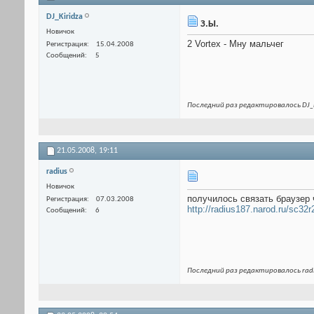
DJ_Kiridza
З.Ы.
Новичок
2 Vortex - Мну мальчег
Регистрация
15.04.2008
Сообщений
5
Последний раз редактировалось DJ_K
21.05.2008,
19:11
radius
Новичок
получилось связать браузер 
Регистрация
07.03.2008
http://radius187.narod.ru/sc32
Сообщений
6
Последний раз редактировалось radi