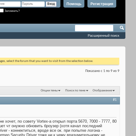
Помощь
Регистрация
Запомнить?
Расширенный поиск
ages, select the forum that you want to visit from the selection below.
Показано с 1 по 9 из 9
Опции темы
Поиск по теме
Отображение
#1
 хочет, по совету Vortex-а открыл порта 5670, 7000 - 7777, 80
ишет чт онужно обновить броузер (хотя качал последний
iver - коннектиться, вроде все ок. при попытке логона -
ermeo Security Driver тоже ни к чему вразумительному не