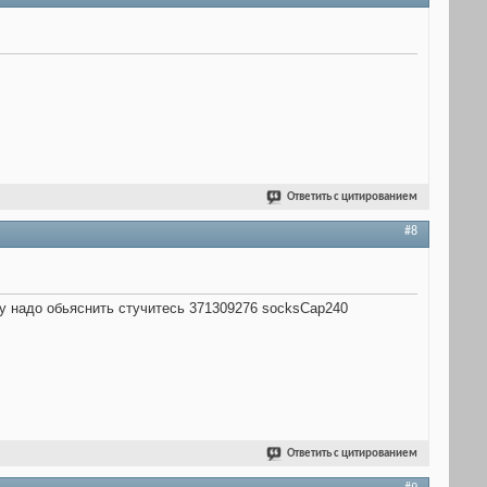
Ответить с цитированием
#8
ому надо обьяснить стучитесь 371309276 socksCap240
Ответить с цитированием