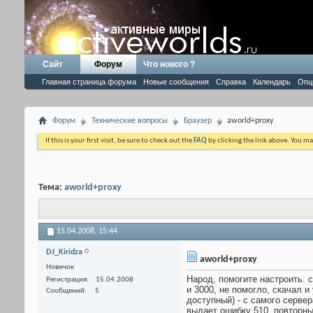
Сайт
Форум
Что нового ?
Главная страница форума
Новые сообщения
Справка
Календарь
Опц
Форум
Технические вопросы
Браузер
aworld+proxy
If this is your first visit, be sure to check out the
FAQ
by clicking the link above. You m
Тема:
aworld+proxy
15.04.2008,
15:44
DJ_Kiridza
aworld+proxy
Новичок
Народ, помогите настроить. с
Регистрация
15.04.2008
и 3000, не помогло, скачал и
Сообщений
5
доступный) - с самого сервера
выдает ошибку 510, повторный