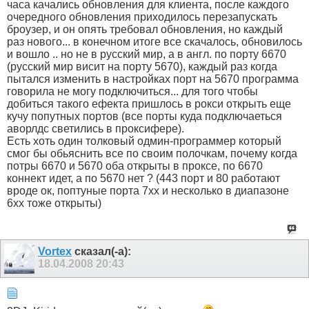
часа качались обновления для клиента, после каждого
очередного обновления приходилось перезапускать
броузер, и он опять требовал обновления, но каждый
раз нового... в конечном итоге все скачалось, обновилось
и вошло .. но не в русский мир, а в англ. по порту 6670
(русский мир висит на порту 5670), каждый раз когда
пытался изменить в настройках порт на 5670 программа
говорила не могу подключиться... для того чтобы
добиться такого ефекта пришлось в рокси открыть еще
кучу попутных портов (все порты куда подключаеться
аворлдс светились в проксифере).
Есть хоть один толковый одмин-программер который
смог бы обьяснить все по своим полочкам, почему когда
потры 6670 и 5670 оба открыты в проксе, по 6670
коннект идет, а по 5670 нет ? (443 порт и 80 работают
вроде ок, поптуные порта 7хх и несколько в диапазоне
6хх тоже открыты)
Vortex
сказал(-а):
18.04.2008
20:43