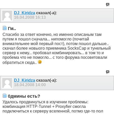
DJ_Kiridza
сказал(-а):
16.04.2008
16:13
Гм..
Спасибо за ответ конечно, но именно описаным там
путем я пошол сначала... нипомогло (почитай
внимательнее мой первый пост), потом пошол дальше..
скачал более новыого приемника SocksCap и тунельный
сервер к нему... пробовал комбинировать... в том то и
пробема что не помогло... с того форума посоветовали
обратиться сюда..
DJ_Kiridza
сказал(-а):
18.04.2008
14:00
0дмины есть?
Удалось продвинуться в изучении проблемы:
комбинация HTTP-Tunnel + Proxyfier смогла
подключиться к серверу вселенной, потмо где-то пол