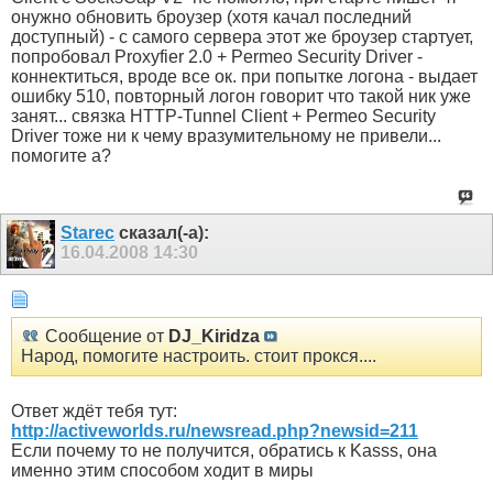
онужно обновить броузер (хотя качал последний
доступный) - с самого сервера этот же броузер стартует,
попробовал Proxyfier 2.0 + Permeo Security Driver -
коннектиться, вроде все ок. при попытке логона - выдает
ошибку 510, повторный логон говорит что такой ник уже
занят... связка HTTP-Tunnel Client + Permeo Security
Driver тоже ни к чему вразумительному не привели...
помогите а?
Starec
сказал(-а):
16.04.2008
14:30
Сообщение от
DJ_Kiridza
Народ, помогите настроить. стоит прокся....
Ответ ждёт тебя тут:
http://activeworlds.ru/newsread.php?newsid=211
Если почему то не получится, обратись к Kasss, она
именно этим способом ходит в миры