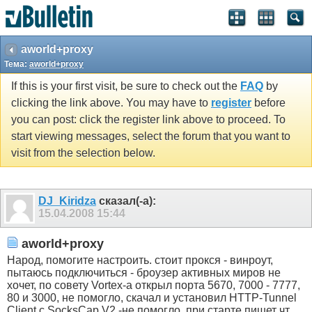
aworld+proxy
Тема:
aworld+proxy
If this is your first visit, be sure to check out the
FAQ
by
clicking the link above. You may have to
register
before
you can post: click the register link above to proceed. To
start viewing messages, select the forum that you want to
visit from the selection below.
DJ_Kiridza
сказал(-а):
15.04.2008
15:44
aworld+proxy
Народ, помогите настроить. стоит прокся - винроут,
пытаюсь подключиться - броузер активных миров не
хочет, по совету Vortex-а открыл порта 5670, 7000 - 7777,
80 и 3000, не помогло, скачал и установил HTTP-Tunnel
Client с SocksCap V2 -не помогло, при старте пишет чт