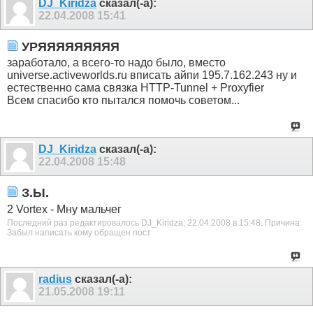
DJ_Kiridza
сказал(-а):
22.04.2008
15:41
УРЯЯЯЯЯЯЯЯЯ
заработало, а всего-то надо было, вместо
universe.activeworlds.ru вписать айпи 195.7.162.243 ну и
естественно сама связка HTTP-Tunnel + Proxyfier
Всем спасибо кто пытался помочь советом...
DJ_Kiridza
сказал(-а):
22.04.2008
15:48
З.Ы.
2 Vortex - Мну мальчег
Последний раз редактировалось DJ_Kiridza; 22.04.2008 в
15:48
.
Причина:
Забыл написать кому обращен пост
radius
сказал(-а):
21.05.2008
19:11