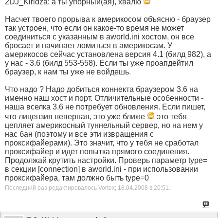
2DJ_Kiridza: а ты упорный(ая), хвалю
Насчет твоего прорыва к америкосом объясню - браузер
так устроен, что если он какое-то время не может
соединиться с указанным в aworld.ini хостом, он все
бросает и начинает ломиться в америкосам. У
америкосов сейчас установлена версия 4.1 (билд 982), а
у нас - 3.6 (билд 553-558). Если ты уже проапдейтил
браузер, к нам ты уже не войдешь.
Что надо ? Надо добиться коннекта браузером 3.6 на
именно наш хост и порт. Отличительные особенности -
наша вселка 3.6 не потребует обновления. Если пишет,
что лицензия неверная, это уже ближе
это тебя
цепляет америкосный туннельный сервер, но на нем у
нас бан (поэтому и все эти извращения с
проксифайерами). Это значит, что у тебя не сработал
проксифайер и идет попытка прямого соединения.
Продолжай крутить настройки. Проверь параметр type=
в секции [connection] в aworld.ini - при использовании
проксифайера, там должно быть type=0
Последний раз редактировалось Vortex; 18.04.2008 в
20:51
.