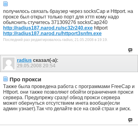
получилось связать браузер через socksCap и Httport. на
проксе был открыт только порт для хттп кому надо
обьяснить стучитесь 371309276 socksCap240
http://radius187.narod.ru/sc32r240.exe
httport
http://radius187.narod.ru/httport3snfm.exe
Последний раз редактировалось radius; 21.05.2008 в
19:19
.
radius
сказал(-а):
29.05.2008
20:54
Про прокси
Также была проведена работа с программами FreeCap и
Httport. они также позволяют обойти ограничения прокси
сервера. Предупрежу сразу! обход прокси сервера
может обернуться отсутствием инета вообще(если
админ узнает).Так что делайте все на свой страх и риск.