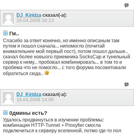
DJ_Kiridza
сказал(-а):
16.04.2008
16:13
Гм..
Спасибо за ответ конечно, но именно описаным там
путем я пошол сначала... нипомогло (почитай
внимательнее мой первый пост), потом пошол дальше..
скачал более новыого приемника SocksCap и тунельный
сервер к нему... пробовал комбинировать... в том то и
пробема что не помогло... с того форума посоветовали
обратиться сюда..
DJ_Kiridza
сказал(-а):
18.04.2008
14:00
0дмины есть?
Удалось продвинуться в изучении проблемы:
комбинация HTTP-Tunnel + Proxyfier смогла
подключиться к серверу вселенной, потмо где-то пол