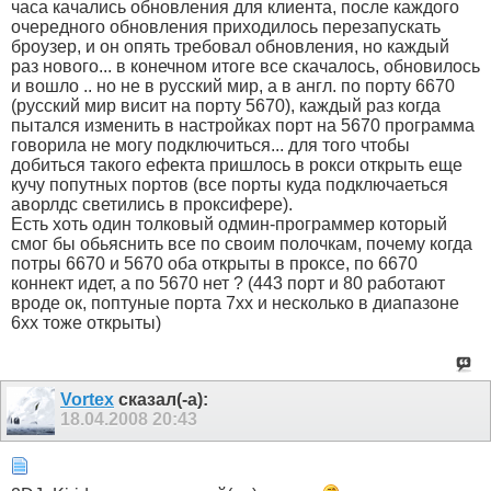
часа качались обновления для клиента, после каждого
очередного обновления приходилось перезапускать
броузер, и он опять требовал обновления, но каждый
раз нового... в конечном итоге все скачалось, обновилось
и вошло .. но не в русский мир, а в англ. по порту 6670
(русский мир висит на порту 5670), каждый раз когда
пытался изменить в настройках порт на 5670 программа
говорила не могу подключиться... для того чтобы
добиться такого ефекта пришлось в рокси открыть еще
кучу попутных портов (все порты куда подключаеться
аворлдс светились в проксифере).
Есть хоть один толковый одмин-программер который
смог бы обьяснить все по своим полочкам, почему когда
потры 6670 и 5670 оба открыты в проксе, по 6670
коннект идет, а по 5670 нет ? (443 порт и 80 работают
вроде ок, поптуные порта 7хх и несколько в диапазоне
6хх тоже открыты)
Vortex
сказал(-а):
18.04.2008
20:43