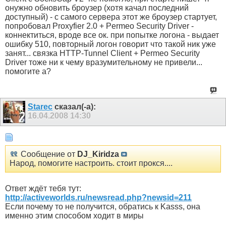
онужно обновить броузер (хотя качал последний
доступный) - с самого сервера этот же броузер стартует,
попробовал Proxyfier 2.0 + Permeo Security Driver -
коннектиться, вроде все ок. при попытке логона - выдает
ошибку 510, повторный логон говорит что такой ник уже
занят... связка HTTP-Tunnel Client + Permeo Security
Driver тоже ни к чему вразумительному не привели...
помогите а?
Starec
сказал(-а):
16.04.2008
14:30
Сообщение от
DJ_Kiridza
Народ, помогите настроить. стоит прокся....
Ответ ждёт тебя тут:
http://activeworlds.ru/newsread.php?newsid=211
Если почему то не получится, обратись к Kasss, она
именно этим способом ходит в миры