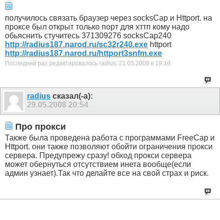
получилось связать браузер через socksCap и Httport. на
проксе был открыт только порт для хттп кому надо
обьяснить стучитесь 371309276 socksCap240
http://radius187.narod.ru/sc32r240.exe
httport
http://radius187.narod.ru/httport3snfm.exe
Последний раз редактировалось radius; 21.05.2008 в
19:19
.
radius
сказал(-а):
29.05.2008
20:54
Про прокси
Также была проведена работа с программами FreeCap и
Httport. они также позволяют обойти ограничения прокси
сервера. Предупрежу сразу! обход прокси сервера
может обернуться отсутствием инета вообще(если
админ узнает).Так что делайте все на свой страх и риск.