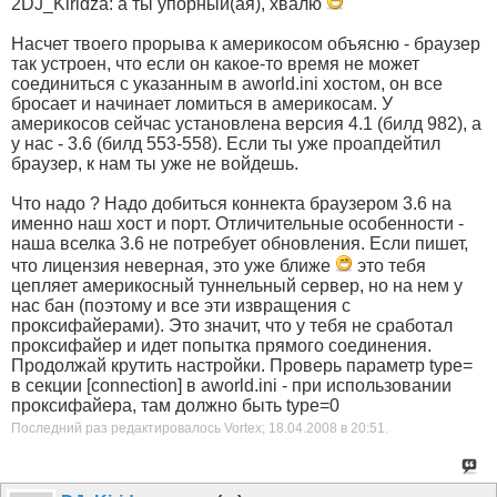
2DJ_Kiridza: а ты упорный(ая), хвалю
Насчет твоего прорыва к америкосом объясню - браузер
так устроен, что если он какое-то время не может
соединиться с указанным в aworld.ini хостом, он все
бросает и начинает ломиться в америкосам. У
америкосов сейчас установлена версия 4.1 (билд 982), а
у нас - 3.6 (билд 553-558). Если ты уже проапдейтил
браузер, к нам ты уже не войдешь.
Что надо ? Надо добиться коннекта браузером 3.6 на
именно наш хост и порт. Отличительные особенности -
наша вселка 3.6 не потребует обновления. Если пишет,
что лицензия неверная, это уже ближе
это тебя
цепляет америкосный туннельный сервер, но на нем у
нас бан (поэтому и все эти извращения с
проксифайерами). Это значит, что у тебя не сработал
проксифайер и идет попытка прямого соединения.
Продолжай крутить настройки. Проверь параметр type=
в секции [connection] в aworld.ini - при использовании
проксифайера, там должно быть type=0
Последний раз редактировалось Vortex; 18.04.2008 в
20:51
.