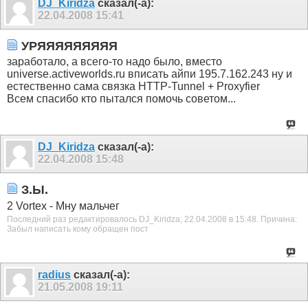
DJ_Kiridza
сказал(-а):
22.04.2008
15:41
УРЯЯЯЯЯЯЯЯЯ
заработало, а всего-то надо было, вместо
universe.activeworlds.ru вписать айпи 195.7.162.243 ну и
естественно сама связка HTTP-Tunnel + Proxyfier
Всем спасибо кто пытался помочь советом...
DJ_Kiridza
сказал(-а):
22.04.2008
15:48
З.Ы.
2 Vortex - Мну мальчег
Последний раз редактировалось DJ_Kiridza; 22.04.2008 в
15:48
.
Причина:
Забыл написать кому обращен пост
radius
сказал(-а):
21.05.2008
19:11