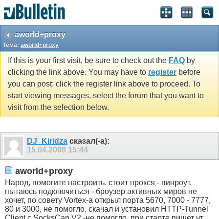
aworld+proxy
Тема:
aworld+proxy
If this is your first visit, be sure to check out the
FAQ
by
clicking the link above. You may have to
register
before
you can post: click the register link above to proceed. To
start viewing messages, select the forum that you want to
visit from the selection below.
DJ_Kiridza
сказал(-а):
15.04.2008
15:44
aworld+proxy
Народ, помогите настроить. стоит прокся - винроут,
пытаюсь подключиться - броузер активных миров не
хочет, по совету Vortex-а открыл порта 5670, 7000 - 7777,
80 и 3000, не помогло, скачал и установил HTTP-Tunnel
Client с SocksCap V2 -не помогло, при старте пишет чт