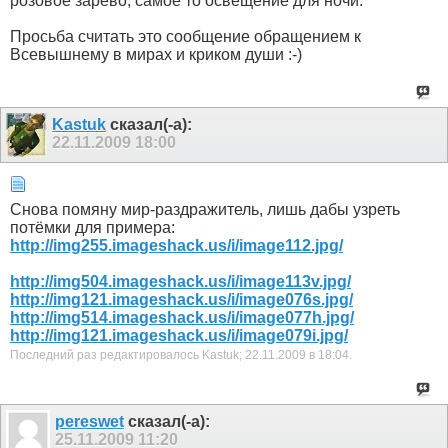
розовое зарево, самое то освещение для ночи.
Просьба считать это сообщение обращением к
Всевышнему в мирах и криком души :-)
Kastuk
сказал(-а):
22.11.2009
18:00
Снова помяну мир-раздражитель, лишь дабы узреть
потёмки для примера:
http://img255.imageshack.us/i/image112.jpg/
http://img504.imageshack.us/i/image113v.jpg/
http://img121.imageshack.us/i/image076s.jpg/
http://img514.imageshack.us/i/image077h.jpg/
http://img121.imageshack.us/i/image079i.jpg/
Последний раз редактировалось Kastuk; 22.11.2009 в
18:04
.
pereswet
сказал(-а):
25.11.2009
11:20