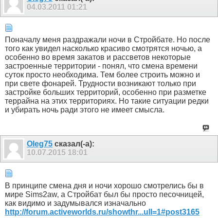
04.03.2011
01:21
Поначалу меня раздражали ночи в Стройбате. Но после
того как увидел насколько красиво смотрятся ночью, а
особенно во время закатов и рассветов некоторые
застроенные территории - понял, что смена времени
суток просто необходима. Тем более строить можно и
при свете фонарей. Трудности возникают только при
застройке больших территорий, особенно при разметке
террайна на этих территориях. Но такие ситуации редки
и убирать ночь ради этого не имеет смысла.
Оlеg75
сказал(-а):
10.07.2015
18:01
В принципе смена дня и ночи хорошо смотрелись бы в
мире Sims2aw, а Стройбат был бы просто песочницей,
как видимо и задумывался изначально
http://forum.activeworlds.ru/showthr...ull=1#post3165