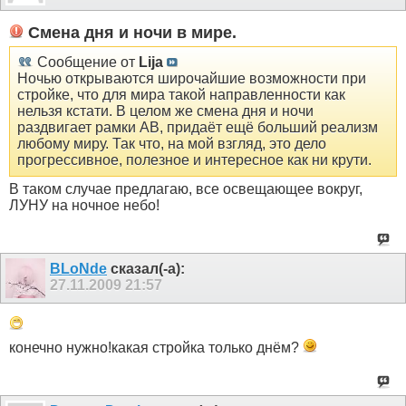
Смена дня и ночи в мире.
Сообщение от
Lija
Ночью открываются широчайшие возможности при
стройке, что для мира такой направленности как
нельзя кстати. В целом же смена дня и ночи
раздвигает рамки АВ, придаёт ещё больший реализм
любому миру. Так что, на мой взгляд, это дело
прогрессивное, полезное и интересное как ни крути.
В таком случае предлагаю, все освещающее вокруг,
ЛУНУ на ночное небо!
BLoNde
сказал(-а):
27.11.2009
21:57
конечно нужно!какая стройка только днём?