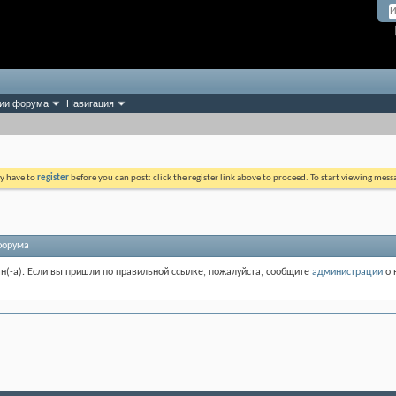
ии форума
Навигация
ay have to
register
before you can post: click the register link above to proceed. To start viewing mess
форума
ан(-а). Если вы пришли по правильной ссылке, пожалуйста, сообщите
администрации
о 