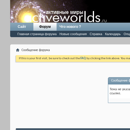
Сайт
Форум
Что нового ?
Главная страница форума
Новые сообщения
Справка
Календарь
Опц
Сообщение форума
If this is your first visit, be sure to check out the
FAQ
by clicking the link above. You m
Сообщение 
Тема не указ
ссылке.