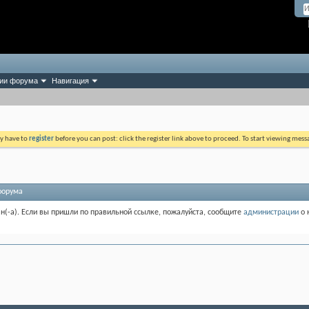
ии форума
Навигация
ay have to
register
before you can post: click the register link above to proceed. To start viewing mess
форума
ан(-а). Если вы пришли по правильной ссылке, пожалуйста, сообщите
администрации
о 