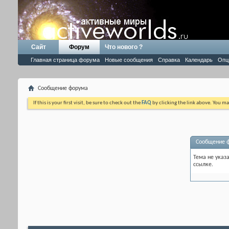
Сайт
Форум
Что нового ?
Главная страница форума
Новые сообщения
Справка
Календарь
Опц
Сообщение форума
If this is your first visit, be sure to check out the
FAQ
by clicking the link above. You m
Сообщение 
Тема не указ
ссылке.