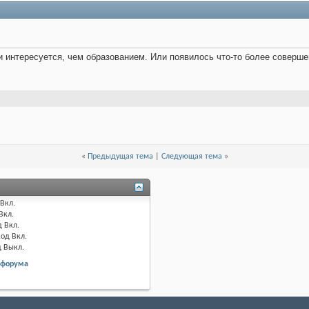
 интересуется, чем образованием. Или появилось что-то более соверше
«
Предыдущая тема
|
Следующая тема
»
Вкл.
Вкл.
д
Вкл.
код
Вкл.
д
Выкл.
 форума