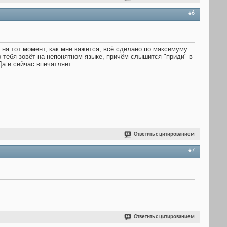
#6
 на тот момент, как мне кажется, всё сделано по максимуму:
то тебя зовёт на непонятном языке, причём слышится "приди" в
а и сейчас впечатляет.
Ответить с цитированием
#7
Ответить с цитированием