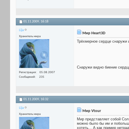
01.11.2009,
16:18
Lija
Мир Heart3D
Хранитель мира
Трёхмерное сердце снаружи и
Снаружи видно биение сердц
Регистрация
05.08.2007
Сообщений
235
01.11.2009,
16:32
Lija
Мир Vtour
Хранитель мира
Мир представляет собой Сол
можно было бы им и побольше
хотеть... А как пример нетр