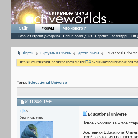
Сайт
Форум
Что нового ?
Главная страница форума
Новые сообщения
Справка
Календарь
Опц
Форум
Виртуальная жизнь
Другие Миры
Educational Universe
If this is your first visit, be sure to check out the
FAQ
by clicking the link above. You m
Тема:
Educational Universe
01.11.2009,
15:49
Lija
Educational Universe
Хранитель мира
Новое - хорошо забытое стар
Вселенная Educational Unive
такой закуток из прошлого, к