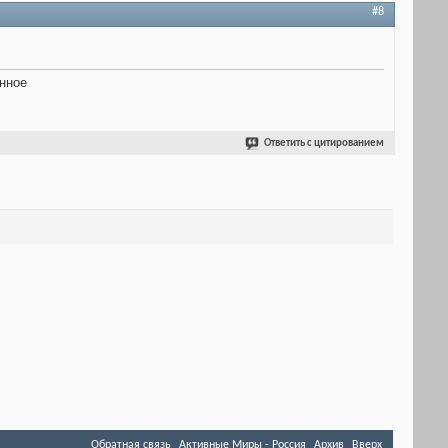
#8
нное
Ответить с цитированием
Обратная связь
Активные Миры - Россия
Архив
Вверх