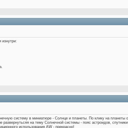
 изнутри:
а.
нечную систему в миниатюре - Солнце и планеты. По клику на планеты
 развернутьсяя на тему Солнечной системы - пояс астроидов, спутники, 
адиционного использования AW - прекрасно!