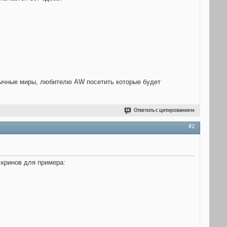
обычные миры, любителю AW посетить которые будет
Ответить с цитированием
#2
скринов для примера: