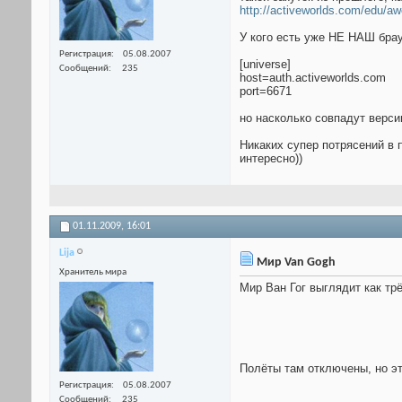
http://activeworlds.com/edu/a
У кого есть уже НЕ НАШ брауз
Регистрация
05.08.2007
[universe]
Сообщений
235
host=auth.activeworlds.com
port=6671
но насколько совпадут верси
Никаких супер потрясений в
интересно))
01.11.2009,
16:01
Lija
Мир Van Gogh
Хранитель мира
Мир Ван Гог выглядит как тр
Полёты там отключены, но э
Регистрация
05.08.2007
Сообщений
235