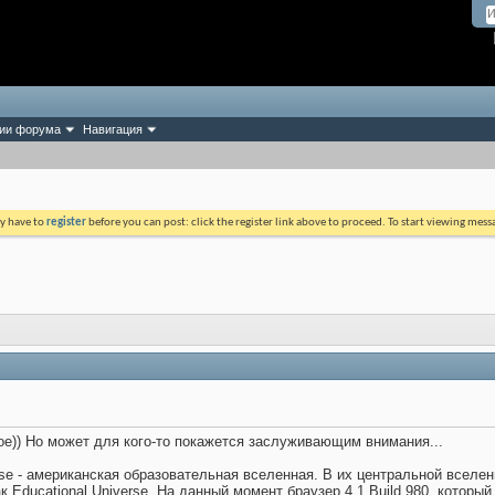
ии форума
Навигация
ay have to
register
before you can post: click the register link above to proceed. To start viewing mess
ое)) Но может для кого-то покажется заслуживающим внимания...
rse - американская образовательная вселенная. В их центральной вселе
ак Educational Universe. На данный момент браузер 4.1 Build 980, который