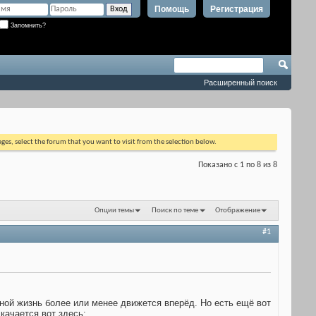
Помощь
Регистрация
Запомнить?
Расширенный поиск
ages, select the forum that you want to visit from the selection below.
Показано с 1 по 8 из 8
Опции темы
Поиск по теме
Отображение
#1
нной жизнь более или менее движется вперёд. Но есть ещё вот
 качается вот здесь: