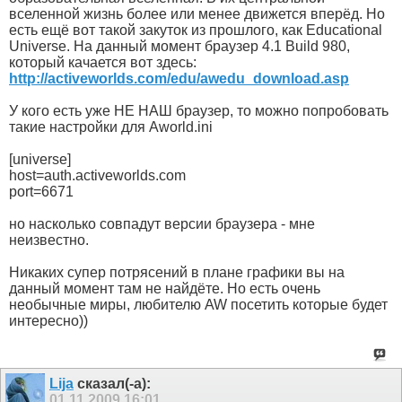
вселенной жизнь более или менее движется вперёд. Но
есть ещё вот такой закуток из прошлого, как Educational
Universe. На данный момент браузер 4.1 Build 980,
который качается вот здесь:
http://activeworlds.com/edu/awedu_download.asp
У кого есть уже НЕ НАШ браузер, то можно попробовать
такие настройки для Aworld.ini
[universe]
host=auth.activeworlds.com
port=6671
но насколько совпадут версии браузера - мне
неизвестно.
Никаких супер потрясений в плане графики вы на
данный момент там не найдёте. Но есть очень
необычные миры, любителю AW посетить которые будет
интересно))
Lija
сказал(-а):
01.11.2009
16:01