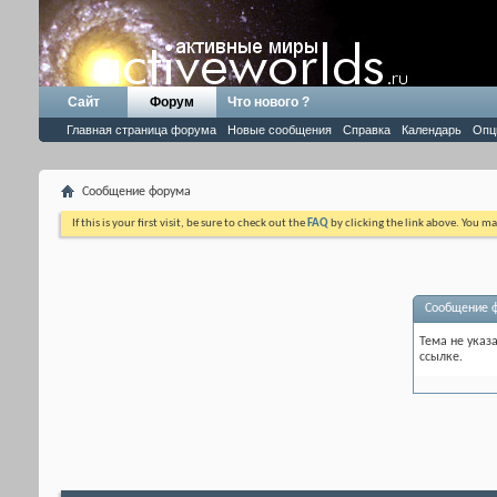
Сайт
Форум
Что нового ?
Главная страница форума
Новые сообщения
Справка
Календарь
Опц
Сообщение форума
If this is your first visit, be sure to check out the
FAQ
by clicking the link above. You m
Сообщение 
Тема не указ
ссылке.