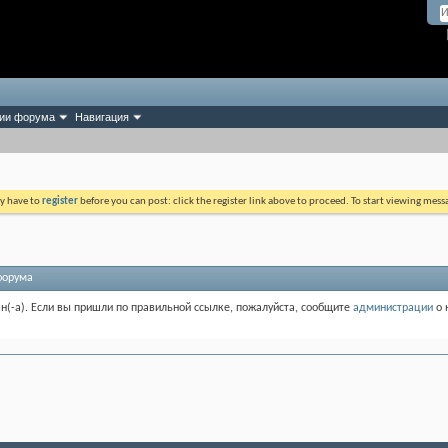
ии форума
Навигация
ay have to
register
before you can post: click the register link above to proceed. To start viewing mess
форума
ан(-а). Если вы пришли по правильной ссылке, пожалуйста, сообщите
администрации
о 