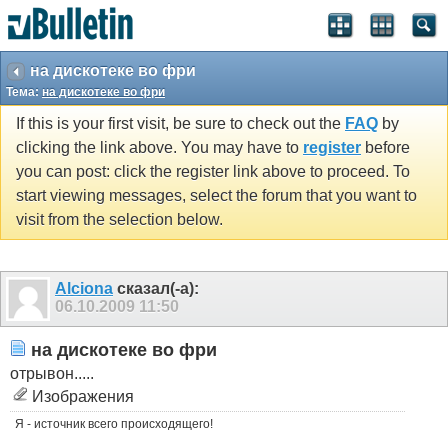
на дискотеке во фри
Тема:
на дискотеке во фри
If this is your first visit, be sure to check out the
FAQ
by
clicking the link above. You may have to
register
before
you can post: click the register link above to proceed. To
start viewing messages, select the forum that you want to
visit from the selection below.
Alciona
сказал(-а):
06.10.2009
11:50
на дискотеке во фри
отрывон.....
Изображения
Я - источник всего происходящего!