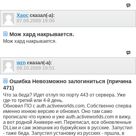
Xaoc
сказал(-а):
07.09.2009
19:00
Мож хард накрывается.
Мож хард накрывается.
wzn
сказал(-а):
09.10.2009
19:51
Ошибка Невозможно залогиниться (причина
471)
Что за беда? Идет отлуп по порту 443 от сервера. Уже
где-то третий или 4-й день.
Обновил ПО с auth.activeworlds.com. Собственно сперва
именно ихнюю версию и обновил. Оно там само
прописало что нужно и уже auth.activeworlds.com я вижу,
а вот родной Анивере-нет. Переписал, все обновленные
DLLки и сам экзешник из буржуйских в русские. Запустил
- таже беда. Запустил установку из русских - пршла, в