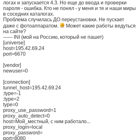
логах и запускается 4.3. Но еще до ввода и проверки
пароля - ошибка. Кто не понял - у меня и те и наши миры
в соседних каталогах.
Проблема случилась ДО переустановки. Не пускает
даже с фотоаппаратом.
Может какие работы ведуться
на сайте?
------ INI (мой на Россию, который не пашет)
[universe]
host=195.42.69.24
port=6670
[vendor]
newuser=0
[connection]
tunnel_host=195.42.69.24
;type=-1
;type=2
type=0
proxy_use_password=1
proxy_auto_detect=0
host=Мой_местный, с ним работало...
proxy_login=local
proxy_password=
port=8080