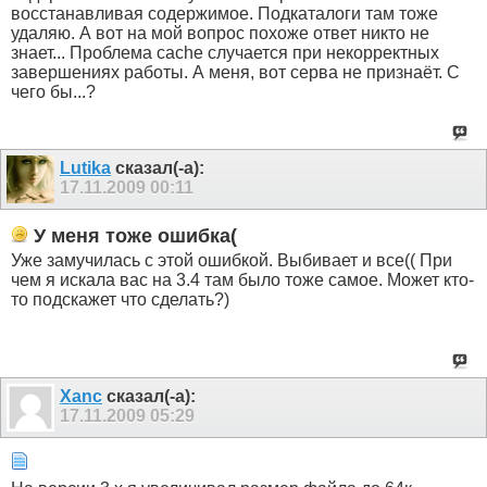
восстанавливая содержимое. Подкаталоги там тоже
удаляю. А вот на мой вопрос похоже ответ никто не
знает... Проблема cache случается при некорректных
завершениях работы. А меня, вот серва не признаёт. С
чего бы...?
Lutika
сказал(-а):
17.11.2009
00:11
У меня тоже ошибка(
Уже замучилась с этой ошибкой. Выбивает и все(( При
чем я искала вас на 3.4 там было тоже самое. Может кто-
то подскажет что сделать?)
Xanc
сказал(-а):
17.11.2009
05:29