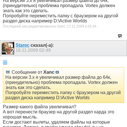
На версии 3.х я увеличивал размер файла до 64к,
(принудительно) проблема пропадала. Vortex должен
знать как это сделать.
Попробуйте переместить папку с браузером на другой
раздел диска например D:\Active Worlds
Последний раз редактировалось Xanc; 17.11.2009 в
05:34
.
Starec
сказал(-а):
18.11.2009
02:49
Сообщение от
Xanc
На версии 3.х я увеличивал размер файла до 64к,
(принудительно) проблема пропадала. Vortex должен
знать как это сделать.
Попробуйте переместить папку с браузером на другой
раздел диска например D:\Active Worlds
Размер какого файла увеличивал?
А вот перенести браузер на другой раздел харда это
хорошая мысль.
Если достают вылеты, удаляем файлы на которые