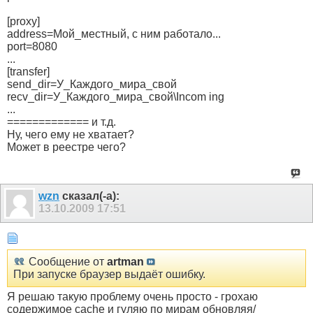
[proxy]
address=Мой_местный, с ним работало...
port=8080
...
[transfer]
send_dir=У_Каждого_мира_свой
recv_dir=У_Каждого_мира_свой\Incom ing
...
============= и т.д.
Ну, чего ему не хватает?
Может в реестре чего?
wzn
сказал(-а):
13.10.2009
17:51
Сообщение от
artman
При запуске браузер выдаёт ошибку.
Я решаю такую проблему очень просто - грохаю
содержимое cache и гуляю по мирам обновляя/