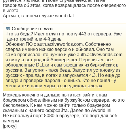
ругается. Лютика, в твоём случае elev.dat, ты не
говорила об этом, когда возвращалась после очередного
вылета.
Артман, в твоём случае world.dat.
Сообщение от
wzn
Что за беда? Идет отлуп по порту 443 от сервера. Уже
где-то третий или 4-й день.
Обновил ПО с auth.activeworlds.com. Собственно
сперва именно ихнюю версию и обновил. Оно там
само прописало что нужно и уже auth.activeworlds.com
я вижу, а вот родной Анивере-нет. Переписал, все
обновленные DLLки и сам экзешник из буржуйских в
русские. Запустил - таже беда. Запустил установку из
русских - пршла, в логах и запускается 4.3. Но еще до
ввода и проверки пароля - ошибка. Кто не понял - у
меня и те и наши миры в соседних каталогах.
Можешь конечно и дальше пытаться зайти к нам
браузером обновлённым на буржуйском сервере, но это
бесполезно. К нам можно зайти только браузером
скачаным с нашего оффсайта. Далее по Aworld.ini
Не используй порт 8080 в браузере, это порт для веб
камеры.
[proxy]