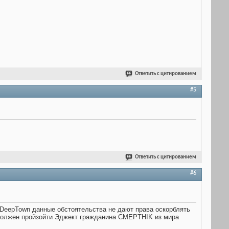
Ответить с цитированием
#5
Ответить с цитированием
#6
DeepTown данные обстоятельства не дают права оскорблять
 должен пройзойти Эджект гражданина CMEPTHIK из мира