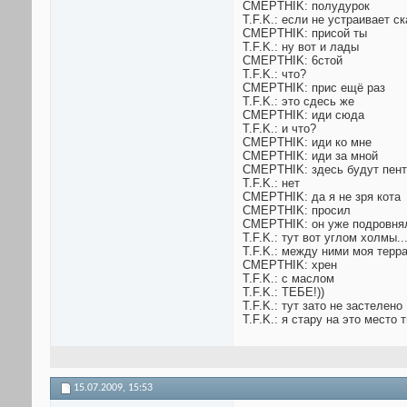
CMEPTHIK: полудурок
T.F.K.: если не устраивает с
CMEPTHIK: присой ты
T.F.K.: ну вот и лады
CMEPTHIK: 6стой
T.F.K.: что?
CMEPTHIK: прис ещё раз
T.F.K.: это сдесь же
CMEPTHIK: иди сюда
T.F.K.: и что?
CMEPTHIK: иди ко мне
CMEPTHIK: иди за мной
CMEPTHIK: здесь будут пен
T.F.K.: нет
CMEPTHIK: да я не зря кота
CMEPTHIK: просил
CMEPTHIK: он уже подровнял
T.F.K.: тут вот углом холмы..
T.F.K.: между ними моя терр
CMEPTHIK: хрен
T.F.K.: с маслом
T.F.K.: ТЕБЕ!))
T.F.K.: тут зато не застелено
T.F.K.: я стару на это место
15.07.2009,
15:53