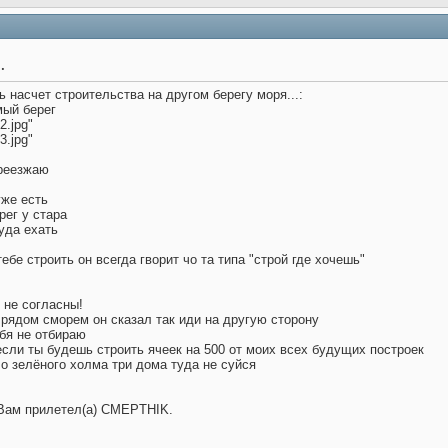
.
 насчет строительства на другом берегу моря...:
мый берег
2.jpg"
3.jpg"
ереезжаю
же есть
рег у стара
уда ехать
 тебе строить он всегда гворит чо та типа "строй где хочешь"
е не согласны!
рядом сморем он сказал так иди на другую сторону
ебя не отбираю
 если ты будешь строить ячеек на 500 от моих всех будущих построек
о зелёного холма три дома туда не суйся
Вам прилетел(а) CMEPTHIK.