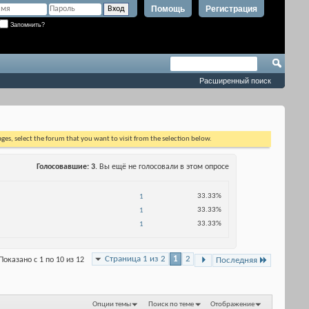
Помощь
Регистрация
Запомнить?
Расширенный поиск
ages, select the forum that you want to visit from the selection below.
Голосовавшие
3
. Вы ещё не голосовали в этом опросе
33.33%
1
33.33%
1
33.33%
1
Страница 1 из 2
1
2
Показано с 1 по 10 из 12
Последняя
Опции темы
Поиск по теме
Отображение