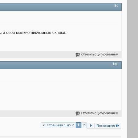
#9
сти свои мелкие никчемные склоки..
Ответить с цитированием
#10
Ответить с цитированием
Страница 1 из 2
1
2
Последняя