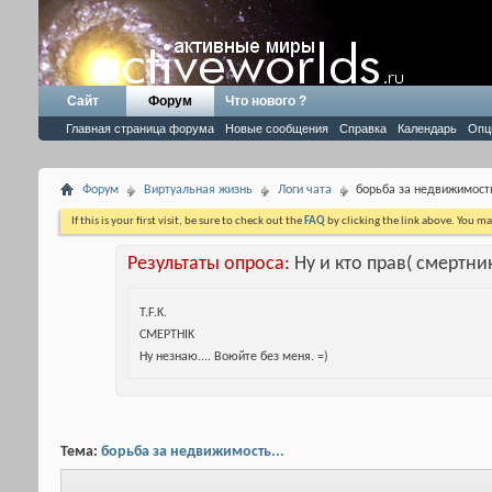
Сайт
Форум
Что нового ?
Главная страница форума
Новые сообщения
Справка
Календарь
Опц
Форум
Виртуальная жизнь
Логи чата
борьба за недвижимость
If this is your first visit, be sure to check out the
FAQ
by clicking the link above. You m
Результаты опроса:
Ну и кто прав( смертник
T.F.K.
CMEPTHIK
Ну незнаю.... Воюйте без меня. =)
Тема:
борьба за недвижимость...