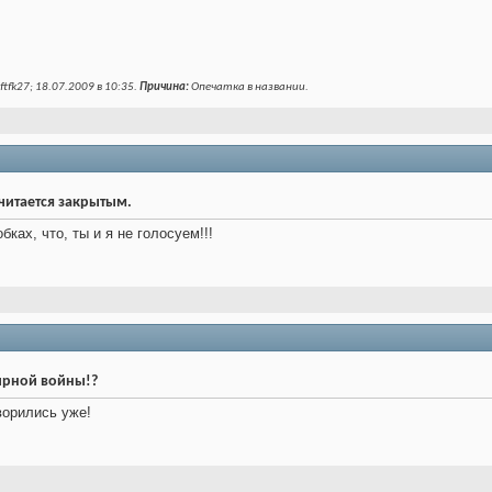
tfk27; 18.07.2009 в
10:35
.
Причина:
Опечатка в названии.
читается закрытым.
бках, что, ты и я не голосуем!!!
ирной войны!?
орились уже!