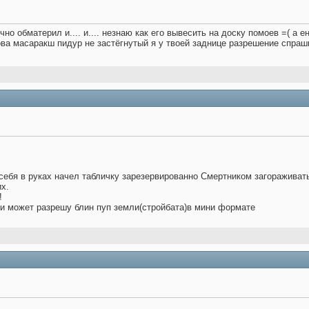
но обматерил и.... и.... незнаю как его вывесить на доску помоев =( а 
а масаракш пидур не застёгнутый я у твоей заднице разрешение спраш
 себя в руках начел табличку зарезервированно Смертником загораживать
х.
!
жи может разрешу блин пуп земли(стройбата)в мини формате