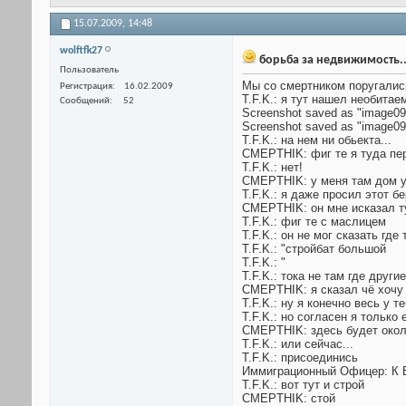
15.07.2009,
14:48
wolftfk27
борьба за недвижимость..
Пользователь
Мы со смертником поругались
Регистрация
16.02.2009
T.F.K.: я тут нашел необитае
Сообщений
52
Screenshot saved as "image09
Screenshot saved as "image09
T.F.K.: на нем ни обьекта...
CMEPTHIK: фиг те я туда п
T.F.K.: нет!
CMEPTHIK: у меня там дом у
T.F.K.: я даже просил этот бе
CMEPTHIK: он мне исказал т
T.F.K.: фиг те с маслицем
T.F.K.: он не мог сказать где
T.F.K.: "стройбат большой
T.F.K.: "
T.F.K.: тока не там где други
CMEPTHIK: я сказал чё хочу 
T.F.K.: ну я конечно весь у т
T.F.K.: но согласен я только
CMEPTHIK: здесь будет окол
T.F.K.: или сейчас...
T.F.K.: присоединись
Иммиграционный Офицер: К 
T.F.K.: вот тут и строй
CMEPTHIK: стой