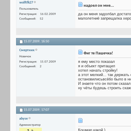
wolftfk27
надоел он мне...
Пользователь
да он меня задолбал достаточ
Регистрация
16.02.2009
малолетниё запрещалка херов
Сообщений
52
15.07.2009,
16:50
Смертник
Фиг те Пашечка!
Новичок
я ему место показал
Регистрация
15.07.2009
я и объект притащил
Сообщений
2
хотел начать стройку!
а этот мелкий... так держать
остановилисьвсёбо было в ни
И знаете что он потом сказал
ну чёты будешь строить ска
15.07.2009,
17:07
abyse
Администратор
Кошмар какой )