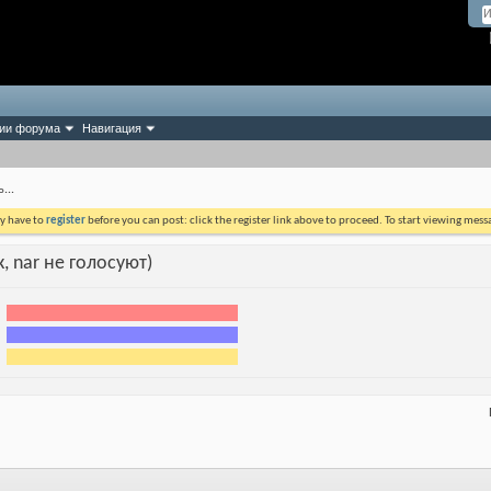
ии форума
Навигация
...
ay have to
register
before you can post: click the register link above to proceed. To start viewing mess
, nar не голосуют)