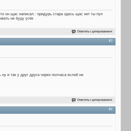
енто он щас написал:: придурь стара здесь щас нет ты пуп
ивать не буду усёк
Ответить с цитированием
#3
 ну и так у друг друга через полчаса еслиб не
Ответить с цитированием
#4