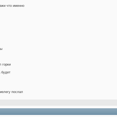
кажи что именно
ты
 горки
.
а будет
 тиелегу послал