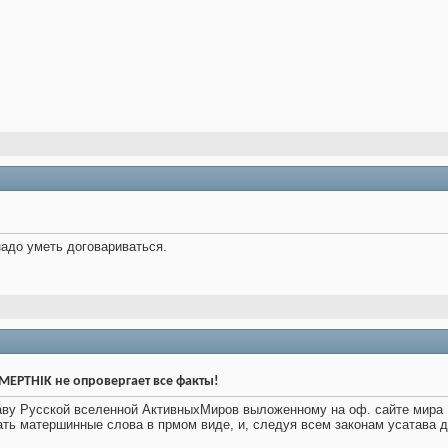
 надо уметь договариваться.
EPTHIK не опровергает все факты!
ву Русской вселенной АктивныхМиров выложенному на оф. сайте мира 
вать матершинные слова в прмом виде, и, следуя всем законам усатава