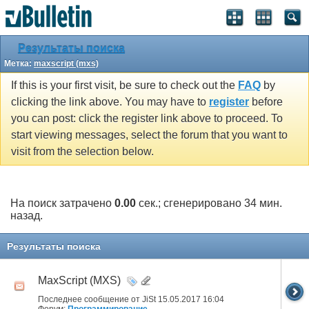
Результаты поиска
Метка:
maxscript (mxs)
If this is your first visit, be sure to check out the
FAQ
by
clicking the link above. You may have to
register
before
you can post: click the register link above to proceed. To
start viewing messages, select the forum that you want to
visit from the selection below.
На поиск затрачено
0.00
сек.; сгенерировано 34 мин.
назад.
Результаты поиска
MaxScript (MXS)
Последнее сообщение от JiSt 15.05.2017
16:04
Форум:
Программирование