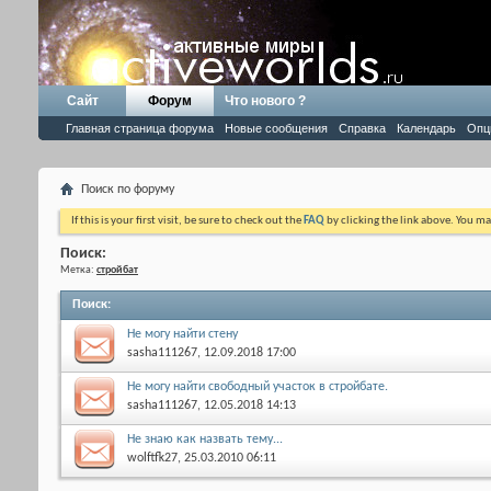
Сайт
Форум
Что нового ?
Главная страница форума
Новые сообщения
Справка
Календарь
Опц
Поиск по форуму
If this is your first visit, be sure to check out the
FAQ
by clicking the link above. You m
Поиск:
Метка:
стройбат
Поиск
:
Не могу найти стену
sasha111267
, 12.09.2018 17:00
Не могу найти свободный участок в стройбате.
sasha111267
, 12.05.2018 14:13
Не знаю как назвать тему...
wolftfk27
, 25.03.2010 06:11