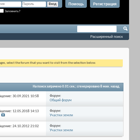
Помощь
Регистрация
Запомнить?
Расширенный поиск
ages, select the forum that you want to visit from the selection below.
На поиск затрачено
0.01
сек.; сгенерировано 8 мин. назад.
Форум:
бщение: 30.09.2021
10:58
Общий форум
Форум:
бщение: 12.05.2018
14:13
Участки земли
Форум:
бщение: 24.10.2012
21:02
Участки земли