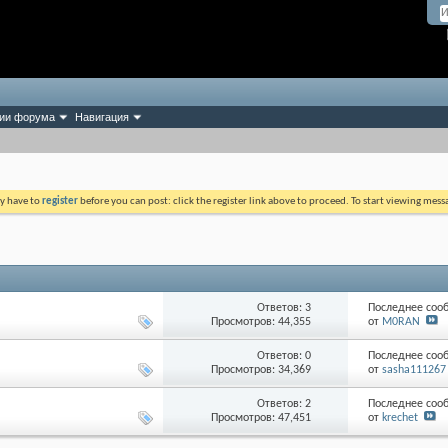
ии форума
Навигация
ay have to
register
before you can post: click the register link above to proceed. To start viewing mess
Ответов: 3
Последнее соо
Просмотров: 44,355
от
M0RAN
Ответов: 0
Последнее соо
Просмотров: 34,369
от
sasha111267
Ответов: 2
Последнее соо
Просмотров: 47,451
от
krechet