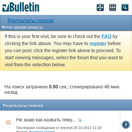
Результаты поиска
Метка:
реалистичность
If this is your first visit, be sure to check out the
FAQ
by
clicking the link above. You may have to
register
before
you can post: click the register link above to proceed. To
start viewing messages, select the forum that you want to
visit from the selection below.
На поиск затрачено
0.00
сек.; сгенерировано 48 мин.
назад.
Результаты поиска
Не знаю как назвать тему...
Последнее сообщение от krechet 24.10.2012
21:02
Форум:
Участки земли