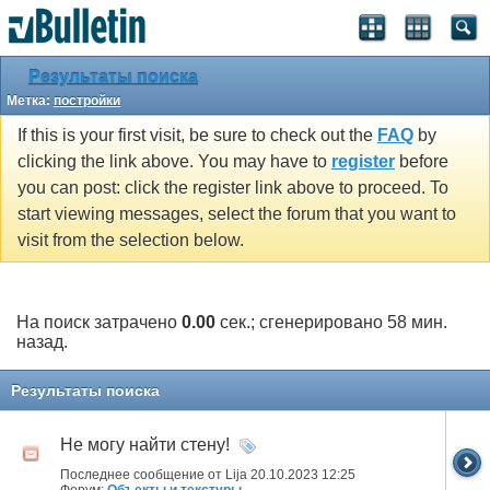
Результаты поиска
Метка:
постройки
If this is your first visit, be sure to check out the
FAQ
by
clicking the link above. You may have to
register
before
you can post: click the register link above to proceed. To
start viewing messages, select the forum that you want to
visit from the selection below.
На поиск затрачено
0.00
сек.; сгенерировано 58 мин.
назад.
Результаты поиска
Не могу найти стену!
Последнее сообщение от Lija 20.10.2023
12:25
Форум:
Объекты и текстуры