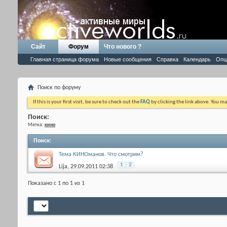
Сайт
Форум
Что нового ?
Главная страница форума
Новые сообщения
Справка
Календарь
Опц
Поиск по форуму
If this is your first visit, be sure to check out the
FAQ
by clicking the link above. You m
Поиск:
Метка:
кино
Поиск
:
Тема КИНОманов. Что смотрим?
1
2
Lija
, 29.09.2011 02:38
Показано с 1 по 1 из 1