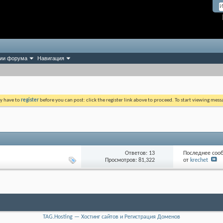
ии форума
Навигация
ay have to
register
before you can post: click the register link above to proceed. To start viewing mess
Ответов: 13
Последнее соо
Просмотров: 81,322
от
krechet
TAG.Hosting — Хостинг сайтов и Регистрация Доменов