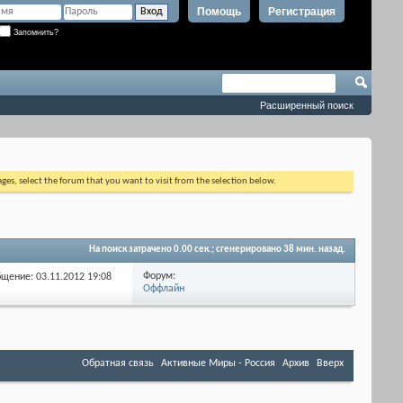
Помощь
Регистрация
Запомнить?
Расширенный поиск
ages, select the forum that you want to visit from the selection below.
На поиск затрачено
0.00
сек.; сгенерировано 38 мин. назад.
Форум:
бщение: 03.11.2012
19:08
Оффлайн
Обратная связь
Активные Миры - Россия
Архив
Вверх