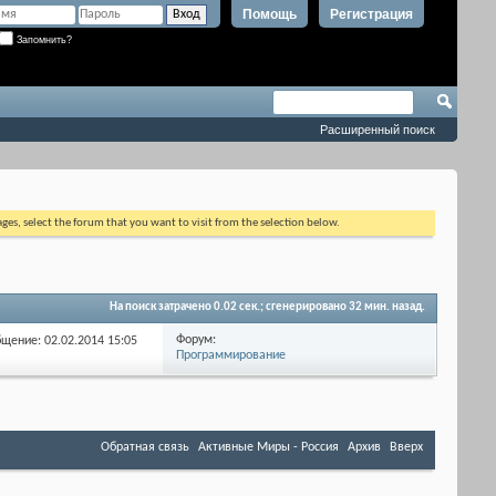
Помощь
Регистрация
Запомнить?
Расширенный поиск
ages, select the forum that you want to visit from the selection below.
На поиск затрачено
0.02
сек.; сгенерировано 32 мин. назад.
Форум:
бщение: 02.02.2014
15:05
Программирование
Обратная связь
Активные Миры - Россия
Архив
Вверх