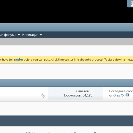
ии форума
Навигация
ay have to
register
before you can post: click the register link above to proceed. To start viewing mess
Ответов: 3
Последнее соо
Просмотров: 34,193
от
Olеg75