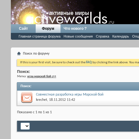
Сайт
Форум
Что нового ?
Главная страница форума
Новые сообщения
Справка
Календарь
Опц
Поиск по форуму
If this is your first visit, be sure to check out the
FAQ
by clicking the link above. You m
Поиск:
Метка:
игра морской бой c++
Поиск
:
Совместная разработка игры Морской бой
krechet
, 18.11.2012 11:42
Показано с 1 по 1 из 1