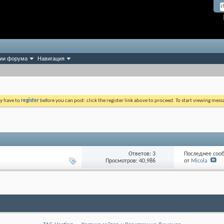
ии форума
Навигация
ay have to
register
before you can post: click the register link above to proceed. To start viewing mess
Ответов: 3
Последнее соо
Просмотров: 40,986
от
Micola