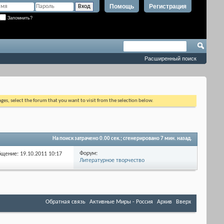
Помощь
Регистрация
Запомнить?
Расширенный поиск
ages, select the forum that you want to visit from the selection below.
На поиск затрачено
0.00
сек.; сгенерировано 7 мин. назад.
Форум:
бщение: 19.10.2011
10:17
Литературное творчество
Обратная связь
Активные Миры - Россия
Архив
Вверх