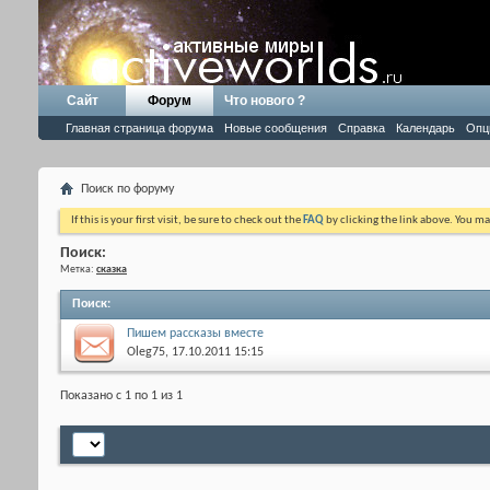
Сайт
Форум
Что нового ?
Главная страница форума
Новые сообщения
Справка
Календарь
Опц
Поиск по форуму
If this is your first visit, be sure to check out the
FAQ
by clicking the link above. You m
Поиск:
Метка:
сказка
Поиск
:
Пишем рассказы вместе
Oleg75
, 17.10.2011 15:15
Показано с 1 по 1 из 1