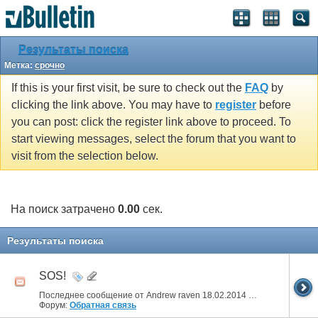
Результаты поиска
Метка:
срочно
If this is your first visit, be sure to check out the
FAQ
by
clicking the link above. You may have to
register
before
you can post: click the register link above to proceed. To
start viewing messages, select the forum that you want to
visit from the selection below.
На поиск затрачено
0.00
сек.
Результаты поиска
SOS!
Последнее сообщение от Andrew raven 18.02.2014
21:18
Форум:
Обратная связь