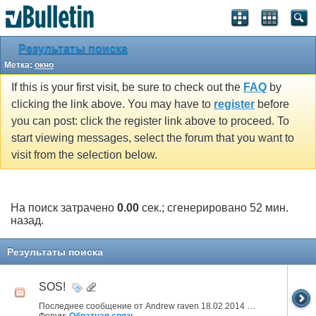
Результаты поиска
Метка:
окно
If this is your first visit, be sure to check out the
FAQ
by
clicking the link above. You may have to
register
before
you can post: click the register link above to proceed. To
start viewing messages, select the forum that you want to
visit from the selection below.
На поиск затрачено
0.00
сек.; сгенерировано 52 мин.
назад.
Результаты поиска
SOS!
Последнее сообщение от Andrew raven 18.02.2014
21:18
Форум:
Обратная связь