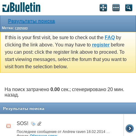
Результаты поиска
Метка:
срочно
If this is your first visit, be sure to check out the
FAQ
by
clicking the link above. You may have to
register
before
you can post: click the register link above to proceed. To
start viewing messages, select the forum that you want to
visit from the selection below.
На поиск затрачено
0.00
сек.; сгенерировано 20 мин.
назад.
Результаты поиска
SOS!
Последнее сообщение от Andrew raven 18.02.2014
21:18
Форум:
Обратная связь