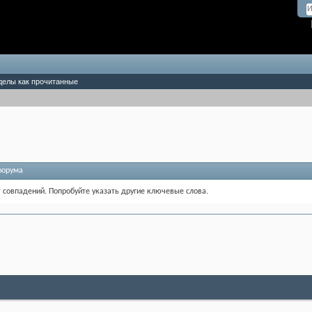
делы как прочитанные
форума
т совпадений. Попробуйте указать другие ключевые слова.