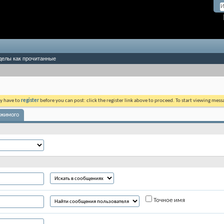
делы как прочитанные
ay have to
register
before you can post: click the register link above to proceed. To start viewing mess
ржимого
Точное имя