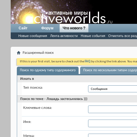
Сайт
Форум
Что нового ?
Новые сообщения
Лента активности
Новые события
Отметить все раз
Расширенный поиск
If this is your first visit, be sure to check out the
FAQ
by clicking the link above. You m
Поиск по одному типу содержимого
Поиск по нескольким типам соде
Искать в
Тип поиска:
Поиск по теме - Лошадь застесьнялась )))
Ключевые слова:
Имя:
Метка: