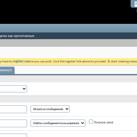
делы как прочитанные
ay have to
register
before you can post: click the register link above to proceed. To start viewing mess
ржимого
Точное имя