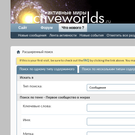
Сайт
Форум
Что нового ?
Новые сообщения
Лента активности
Новые события
Отметить все раз
Расширенный поиск
If this is your first visit, be sure to check out the
FAQ
by clicking the link above. You m
Поиск по одному типу содержимого
Поиск по нескольким типам соде
Искать в
Тип поиска:
Поиск по теме - Первое сообщество в мирах
Ключевые слова:
Имя:
Метка: