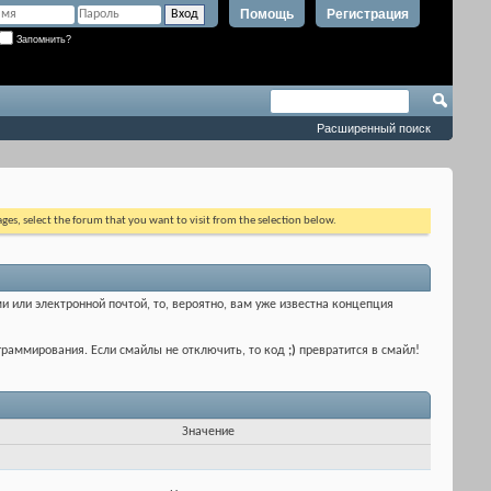
Помощь
Регистрация
Запомнить?
Расширенный поиск
ages, select the forum that you want to visit from the selection below.
и или электронной почтой, то, вероятно, вам уже известна концепция
граммирования. Если смайлы не отключить, то код
;)
превратится в смайл!
Значение