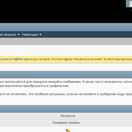
ии форума
Навигация
ay have to
register
before you can post: click the register link above to proceed. To start viewing mess
рые используются для передачи эмоций в сообщениях. Если вы часто пользуетесь чатам
автоматически преобразуются в графические.
те их отключить. Это особенно актуально, если вы вставляете в сообщение коды про
Результат
Основные смайлы