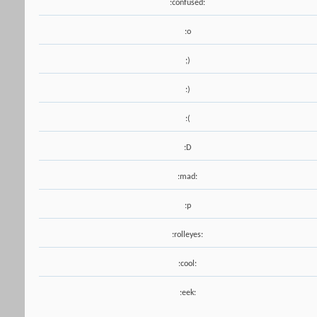
:confused:
:o
;)
:)
:(
:D
:mad:
:p
:rolleyes:
:cool:
:eek: