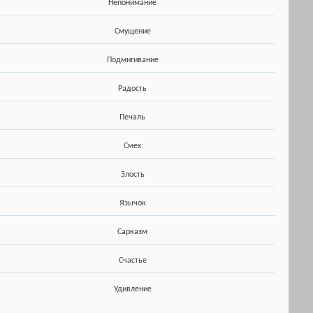
Непонимание
Смущение
Подмигивание
Радость
Печаль
Смех
Злость
Язычок
Сарказм
Счастье
Удивление