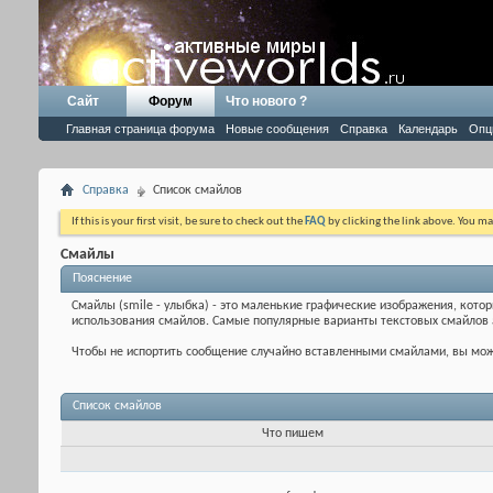
Сайт
Форум
Что нового ?
Главная страница форума
Новые сообщения
Справка
Календарь
Опц
Справка
Список смайлов
If this is your first visit, be sure to check out the
FAQ
by clicking the link above. You m
Смайлы
Пояснение
Смайлы (smile - улыбка) - это маленькие графические изображения, кото
использования смайлов. Самые популярные варианты текстовых смайлов 
Чтобы не испортить сообщение случайно вставленными смайлами, вы може
Список смайлов
Что пишем