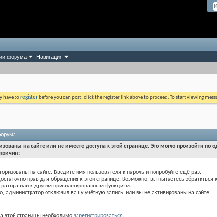
ии форума
Навигация
ay have to
register
before you can post: click the register link above to proceed. To start viewing mess
форума
изованы на сайте или не имеете доступа к этой странице. Это могло произойти по о
причин:
торизованы на сайте. Введите имя пользователя и пароль и попробуйте ещё раз.
достаточно прав для обращения к этой странице. Возможно, вы пытаетесь обратиться 
тратора или к другим привилегированным функциям.
, администратор отключил вашу учётную запись, или вы не активированы на сайте.
ра этой страницы необходимо
зарегистрироваться
.