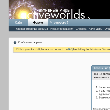
Сайт
Форум
Что нового ?
Главная страница форума
Новые сообщения
Справка
Календарь
Опц
Сообщение форума
If this is your first visit, be sure to check out the
FAQ
by clicking the link above. You m
Сообщение 
Вы не автор
нескольких 
Вы не ав
У вас не
админис
Возможно
Для просмот