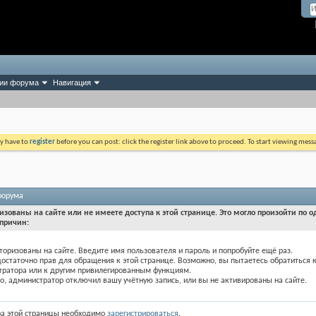
ии форума
Навигация
ay have to
register
before you can post: click the register link above to proceed. To start viewing mess
форума
изованы на сайте или не имеете доступа к этой странице. Это могло произойти по о
причин:
торизованы на сайте. Введите имя пользователя и пароль и попробуйте ещё раз.
достаточно прав для обращения к этой странице. Возможно, вы пытаетесь обратиться 
тратора или к другим привилегированным функциям.
, администратор отключил вашу учётную запись, или вы не активированы на сайте.
ра этой страницы необходимо
зарегистрироваться
.