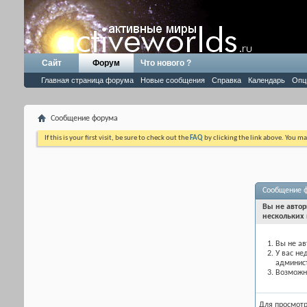
Сайт
Форум
Что нового ?
Главная страница форума
Новые сообщения
Справка
Календарь
Опц
Сообщение форума
If this is your first visit, be sure to check out the
FAQ
by clicking the link above. You m
Сообщение 
Вы не автор
нескольких 
Вы не ав
У вас не
админис
Возможно
Для просмот