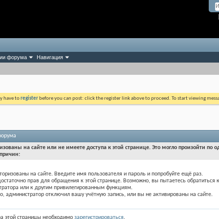
ии форума
Навигация
ay have to
register
before you can post: click the register link above to proceed. To start viewing mess
форума
изованы на сайте или не имеете доступа к этой странице. Это могло произойти по о
причин:
торизованы на сайте. Введите имя пользователя и пароль и попробуйте ещё раз.
достаточно прав для обращения к этой странице. Возможно, вы пытаетесь обратиться 
тратора или к другим привилегированным функциям.
, администратор отключил вашу учётную запись, или вы не активированы на сайте.
ра этой страницы необходимо
зарегистрироваться
.