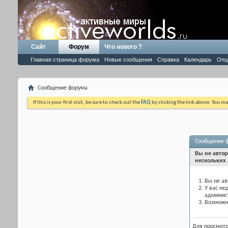
Сайт
Форум
Что нового ?
Главная страница форума
Новые сообщения
Справка
Календарь
Опц
Сообщение форума
If this is your first visit, be sure to check out the
FAQ
by clicking the link above. You m
Сообщение 
Вы не автор
нескольких 
Вы не ав
У вас не
админис
Возможно
Для просмот