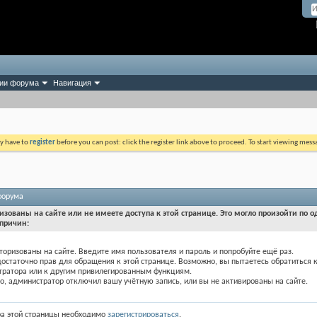
ии форума
Навигация
ay have to
register
before you can post: click the register link above to proceed. To start viewing mess
форума
изованы на сайте или не имеете доступа к этой странице. Это могло произойти по о
причин:
торизованы на сайте. Введите имя пользователя и пароль и попробуйте ещё раз.
достаточно прав для обращения к этой странице. Возможно, вы пытаетесь обратиться 
тратора или к другим привилегированным функциям.
, администратор отключил вашу учётную запись, или вы не активированы на сайте.
ра этой страницы необходимо
зарегистрироваться
.