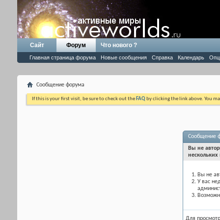
Сайт
Форум
Что нового ?
Главная страница форума
Новые сообщения
Справка
Календарь
Опц
Сообщение форума
If this is your first visit, be sure to check out the
FAQ
by clicking the link above. You m
Сообщение 
Вы не автор
нескольких 
Вы не ав
У вас не
админис
Возможно
Для просмот