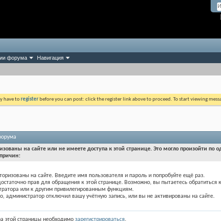
ии форума
Навигация
ay have to
register
before you can post: click the register link above to proceed. To start viewing mess
форума
изованы на сайте или не имеете доступа к этой странице. Это могло произойти по о
причин:
торизованы на сайте. Введите имя пользователя и пароль и попробуйте ещё раз.
достаточно прав для обращения к этой странице. Возможно, вы пытаетесь обратиться 
тратора или к другим привилегированным функциям.
, администратор отключил вашу учётную запись, или вы не активированы на сайте.
ра этой страницы необходимо
зарегистрироваться
.