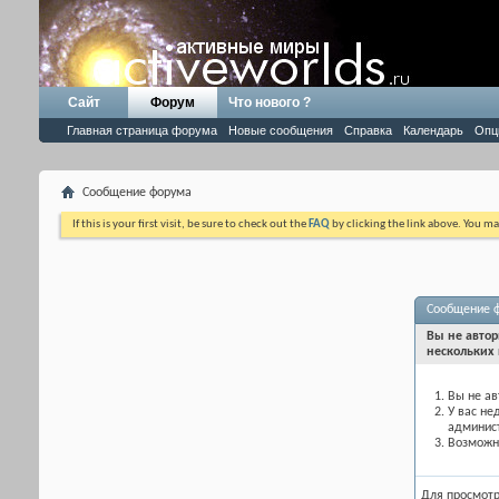
Сайт
Форум
Что нового ?
Главная страница форума
Новые сообщения
Справка
Календарь
Опц
Сообщение форума
If this is your first visit, be sure to check out the
FAQ
by clicking the link above. You m
Сообщение 
Вы не автор
нескольких 
Вы не ав
У вас не
админис
Возможно
Для просмот