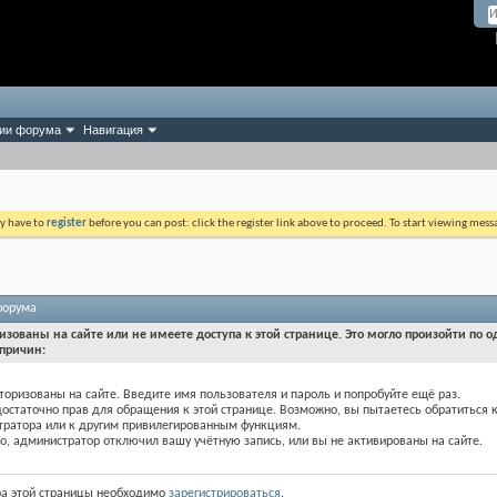
ии форума
Навигация
ay have to
register
before you can post: click the register link above to proceed. To start viewing mess
форума
изованы на сайте или не имеете доступа к этой странице. Это могло произойти по о
причин:
торизованы на сайте. Введите имя пользователя и пароль и попробуйте ещё раз.
достаточно прав для обращения к этой странице. Возможно, вы пытаетесь обратиться 
тратора или к другим привилегированным функциям.
, администратор отключил вашу учётную запись, или вы не активированы на сайте.
ра этой страницы необходимо
зарегистрироваться
.