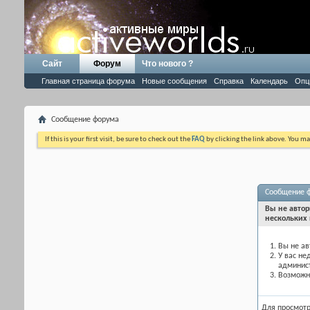
Сайт
Форум
Что нового ?
Главная страница форума
Новые сообщения
Справка
Календарь
Опц
Сообщение форума
If this is your first visit, be sure to check out the
FAQ
by clicking the link above. You m
Сообщение 
Вы не автор
нескольких 
Вы не ав
У вас не
админис
Возможно
Для просмот