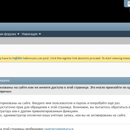
ии форума
Навигация
ay have to
register
before you can post: click the register link above to proceed. To start viewing mess
форума
изованы на сайте или не имеете доступа к этой странице. Это могло произойти по о
причин:
торизованы на сайте. Введите имя пользователя и пароль и попробуйте ещё раз.
достаточно прав для обращения к этой странице. Возможно, вы пытаетесь обратиться 
тратора или к другим привилегированным функциям.
, администратор отключил вашу учётную запись, или вы не активированы на сайте.
ра этой страницы необходимо
зарегистрироваться
.