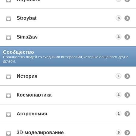
Stroybat
8
Sims2aw
3
Сообщество
Сообщества людей со сходными интересами, которые общаются друг с
другом.
История
1
Космонавтика
3
Астрономия
1
3D-моделирование
6