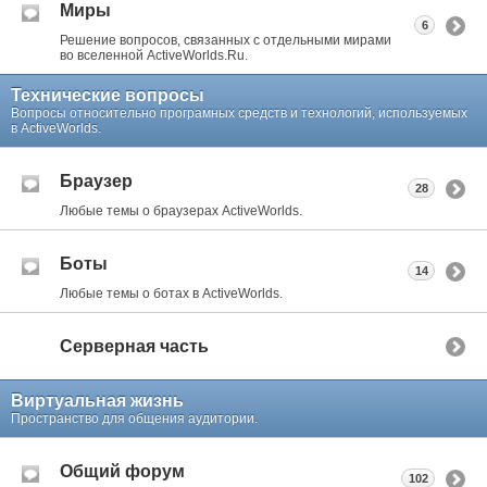
Миры
6
Решение вопросов, связанных с отдельными мирами
во вселенной ActiveWorlds.Ru.
Технические вопросы
Вопросы относительно програмных средств и технологий, используемых
в ActiveWorlds.
Браузер
28
Любые темы о браузерах ActiveWorlds.
Боты
14
Любые темы о ботах в ActiveWorlds.
Серверная часть
Виртуальная жизнь
Пространство для общения аудитории.
Общий форум
102