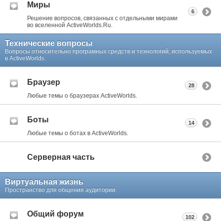
Миры
6
Решение вопросов, связанных с отдельными мирами
во вселенной ActiveWorlds.Ru.
Технические вопросы
Вопросы относительно програмных средств и технологий, используемых
в ActiveWorlds.
Браузер
28
Любые темы о браузерах ActiveWorlds.
Боты
14
Любые темы о ботах в ActiveWorlds.
Серверная часть
Виртуальная жизнь
Пространство для общения аудитории.
Общий форум
102