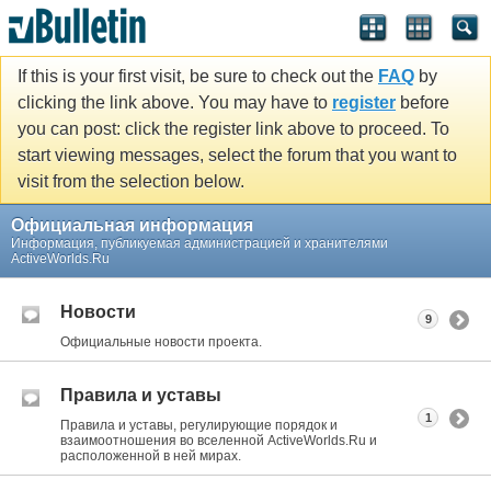
If this is your first visit, be sure to check out the
FAQ
by
clicking the link above. You may have to
register
before
you can post: click the register link above to proceed. To
start viewing messages, select the forum that you want to
visit from the selection below.
Официальная информация
Информация, публикуемая администрацией и хранителями
ActiveWorlds.Ru
Новости
9
Официальные новости проекта.
Правила и уставы
1
Правила и уставы, регулирующие порядок и
взаимоотношения во вселенной ActiveWorlds.Ru и
расположенной в ней мирах.