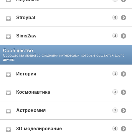
Stroybat
8
Sims2aw
3
Сообщество
Сообщества людей со сходными интересами, которые общаются друг с
другом.
История
1
Космонавтика
3
Астрономия
1
3D-моделирование
6