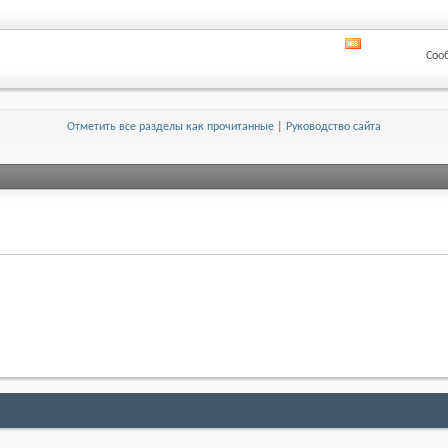
лента
этого
раздела
RSS
Соо
лента
этого
раздела
Отметить все разделы как прочитанные
|
Руководство сайта