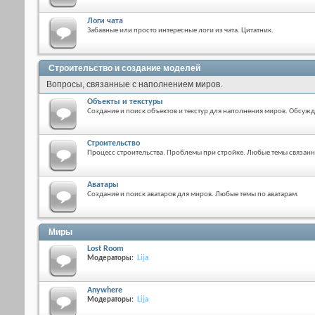
Логи чата
Забавные или просто интересные логи из чата. Цитатник.
Строительство и создание моделей
Вопросы, связанные с наполнением миров.
Объекты и текстуры
Создание и поиск объектов и текстур для наполнения миров. Обсужд
Строительство
Процесс строительства. Проблемы при стройке. Любые темы связанн
Аватары
Создание и поиск аватаров для миров. Любые темы по аватарам.
Миры
Lost Room
Модераторы:
Lija
Anywhere
Модераторы:
Lija