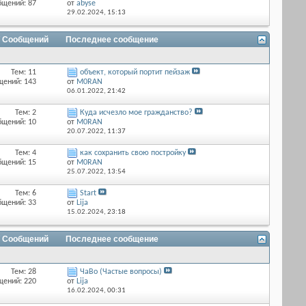
бщений: 87
от
abyse
29.02.2024,
15:13
/ Сообщений
Последнее сообщение
Тем: 11
объект, который портит пейзаж
щений: 143
от
M0RAN
06.01.2022,
21:42
Тем: 2
Куда исчезло мое гражданство?
бщений: 10
от
M0RAN
20.07.2022,
11:37
Тем: 4
как сохранить свою постройку
бщений: 15
от
M0RAN
25.07.2022,
13:54
Тем: 6
Start
бщений: 33
от
Lija
15.02.2024,
23:18
/ Сообщений
Последнее сообщение
Тем: 28
ЧаВо (Частые вопросы)
щений: 220
от
Lija
16.02.2024,
00:31