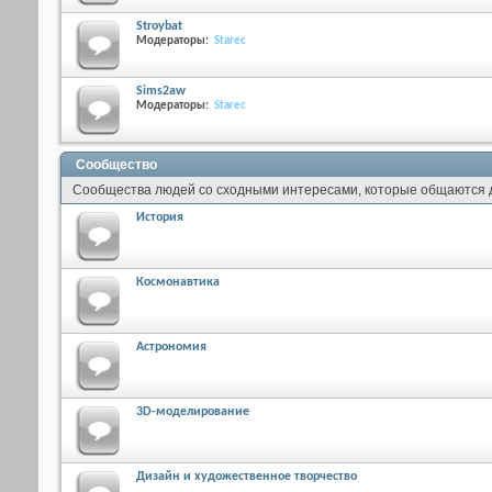
Stroybat
Модераторы:
Starec
Sims2aw
Модераторы:
Starec
Сообщество
Сообщества людей со сходными интересами, которые общаются др
История
Космонавтика
Астрономия
3D-моделирование
Дизайн и художественное творчество