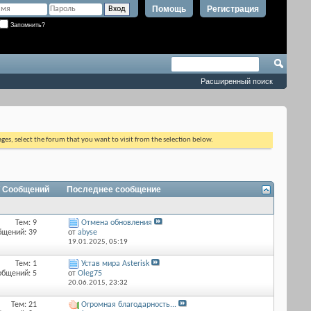
Помощь
Регистрация
Запомнить?
Расширенный поиск
ages, select the forum that you want to visit from the selection below.
/ Сообщений
Последнее сообщение
Тем: 9
Отмена обновления
бщений: 39
от
abyse
19.01.2025,
05:19
Тем: 1
Устав мира Asterisk
общений: 5
от
Оlеg75
20.06.2015,
23:32
Тем: 21
Огромная благодарность...