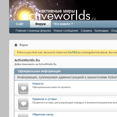
Сайт
Форум
Что нового ?
Главная страница форума
Новые сообщения
Справка
Календарь
Опц
Форум
If this is your first visit, be sure to check out the
FAQ
by clicking the link above. You m
ActiveWorlds.Ru
Добро пожаловать на ActiveWorlds.Ru.
Официальная информация
Информация, публикуемая администрацией и хранителями Active
Новости
Официальные новости проекта.
Правила и уставы
Правила и уставы, регулирующие порядок и взаимоотношения во все
Обратная связь