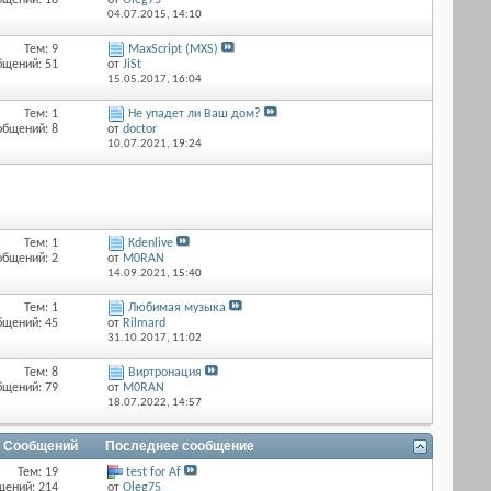
бщений: 18
от
Оlеg75
04.07.2015,
14:10
Тем: 9
MaxScript (MXS)
бщений: 51
от
JiSt
15.05.2017,
16:04
Тем: 1
Не упадет ли Ваш дом?
общений: 8
от
doctor
10.07.2021,
19:24
Тем: 1
Kdenlive
общений: 2
от
M0RAN
14.09.2021,
15:40
Тем: 1
Любимая музыка
бщений: 45
от
Rilmard
31.10.2017,
11:02
Тем: 8
Виртронация
бщений: 79
от
M0RAN
18.07.2022,
14:57
/ Сообщений
Последнее сообщение
Тем: 19
test for Af
щений: 214
от
Оlеg75