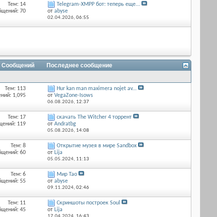
Тем: 14
Telegram-XMPP бот: теперь еще...
бщений: 70
от
abyse
02.04.2026,
06:55
/ Сообщений
Последнее сообщение
Тем: 113
Hur kan man maximera nojet av...
ний: 1,095
от
VegaZone-Isows
06.08.2026,
12:37
Тем: 17
скачать The Witcher 4 торрент
щений: 119
от
Andratbg
05.08.2026,
14:08
Тем: 8
Открытие музея в мире Sandbox
бщений: 60
от
Lija
05.05.2024,
11:13
Тем: 6
Мир Тао
бщений: 55
от
abyse
09.11.2024,
02:46
Тем: 11
Скриншоты построек Soul
бщений: 45
от
Lija
17.04.2024,
16:43