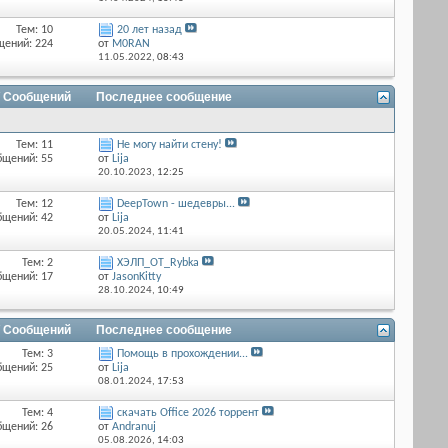
Тем: 10
20 лет назад
щений: 224
от
M0RAN
11.05.2022,
08:43
/ Сообщений
Последнее сообщение
Тем: 11
Не могу найти стену!
бщений: 55
от
Lija
20.10.2023,
12:25
Тем: 12
DeepTown - шедевры...
бщений: 42
от
Lija
20.05.2024,
11:41
Тем: 2
ХЭЛП_OT_Rybka
бщений: 17
от
JasonKitty
28.10.2024,
10:49
/ Сообщений
Последнее сообщение
Тем: 3
Помощь в прохождении...
бщений: 25
от
Lija
08.01.2024,
17:53
Тем: 4
скачать Office 2026 торрент
бщений: 26
от
Andranuj
05.08.2026,
14:03