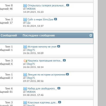
Тем: 8
Открылась галерея реальных...
бщений: 46
от
M0RAN
14.09.2021,
15:23
Тем: 3
Сайт о мире Sims2aw
бщений: 17
от
Lija
01.06.2024,
13:37
/ Сообщений
Последнее сообщение
Тем: 1
История ничему не учит
общений: 1
от
Оlеg75
26.06.2015,
10:09
Тем: 3
Нашлись пропавшие ветки...
общений: 6
от
Оlеg75
26.06.2015,
10:14
Тем: 1
Лекция по истории астрономии
общений: 3
от
Оlеg75
09.07.2015,
00:56
Тем: 6
Набор для свободного...
бщений: 61
от
M0RAN
04.08.2022,
17:46
Тем: 3
Классные картины для...