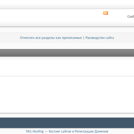
лента
этого
раздела
RSS
Соо
лента
этого
раздела
Отметить все разделы как прочитанные
|
Руководство сайта
TAG.Hosting — Хостинг сайтов и Регистрация Доменов