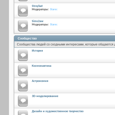
Stroybat
Модераторы:
Starec
Sims2aw
Модераторы:
Starec
Сообщество
Сообщества людей со сходными интересами, которые общаются др
История
Космонавтика
Астрономия
3D-моделирование
Дизайн и художественное творчество