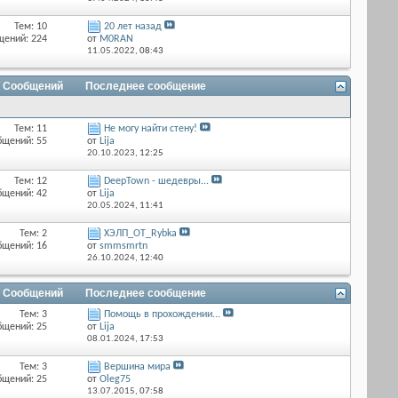
Тем: 10
20 лет назад
щений: 224
от
M0RAN
11.05.2022,
08:43
/ Сообщений
Последнее сообщение
Тем: 11
Не могу найти стену!
бщений: 55
от
Lija
20.10.2023,
12:25
Тем: 12
DeepTown - шедевры...
бщений: 42
от
Lija
20.05.2024,
11:41
Тем: 2
ХЭЛП_OT_Rybka
бщений: 16
от
smmsmrtn
26.10.2024,
12:40
/ Сообщений
Последнее сообщение
Тем: 3
Помощь в прохождении...
бщений: 25
от
Lija
08.01.2024,
17:53
Тем: 3
Вершина мира
бщений: 25
от
Оlеg75
13.07.2015,
07:58