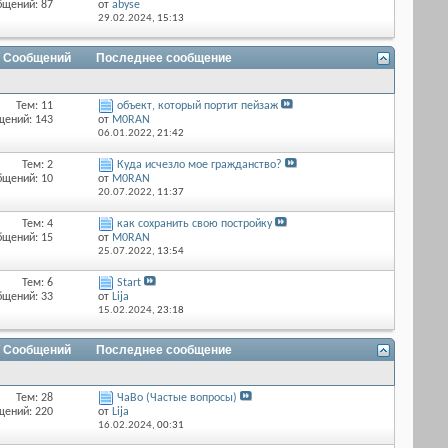
бщений: 87
от
abyse
29.02.2024,
15:13
/ Сообщений
Последнее сообщение
Тем: 11
объект, который портит пейзаж
щений: 143
от
M0RAN
06.01.2022,
21:42
Тем: 2
Куда исчезло мое гражданство?
бщений: 10
от
M0RAN
20.07.2022,
11:37
Тем: 4
как сохранить свою постройку
бщений: 15
от
M0RAN
25.07.2022,
13:54
Тем: 6
Start
бщений: 33
от
Lija
15.02.2024,
23:18
/ Сообщений
Последнее сообщение
Тем: 28
ЧаВо (Частые вопросы)
щений: 220
от
Lija
16.02.2024,
00:31