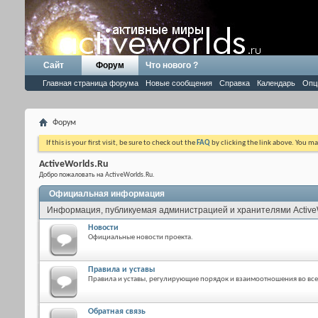
Сайт
Форум
Что нового ?
Главная страница форума
Новые сообщения
Справка
Календарь
Опц
Форум
If this is your first visit, be sure to check out the
FAQ
by clicking the link above. You m
ActiveWorlds.Ru
Добро пожаловать на ActiveWorlds.Ru.
Официальная информация
Информация, публикуемая администрацией и хранителями Active
Новости
Официальные новости проекта.
Правила и уставы
Правила и уставы, регулирующие порядок и взаимоотношения во все
Обратная связь