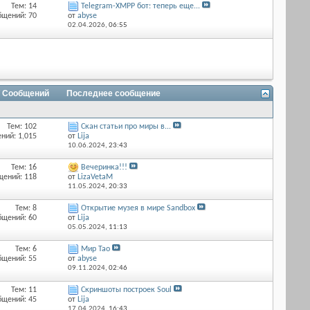
Тем: 14
Telegram-XMPP бот: теперь еще...
бщений: 70
от
abyse
02.04.2026,
06:55
/ Сообщений
Последнее сообщение
Тем: 102
Скан статьи про миры в...
ний: 1,015
от
Lija
10.06.2024,
23:43
Тем: 16
Вечеринка!!!
щений: 118
от
LizaVetaM
11.05.2024,
20:33
Тем: 8
Открытие музея в мире Sandbox
бщений: 60
от
Lija
05.05.2024,
11:13
Тем: 6
Мир Тао
бщений: 55
от
abyse
09.11.2024,
02:46
Тем: 11
Скриншоты построек Soul
бщений: 45
от
Lija
17.04.2024,
16:43