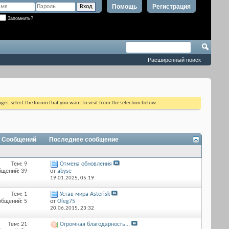
Помощь
Регистрация
Запомнить?
Расширенный поиск
ages, select the forum that you want to visit from the selection below.
/ Сообщений
Последнее сообщение
Тем: 9
Отмена обновления
бщений: 39
от
abyse
19.01.2025,
05:19
Тем: 1
Устав мира Asterisk
общений: 5
от
Оlеg75
20.06.2015,
23:32
Тем: 21
Огромная благодарность...