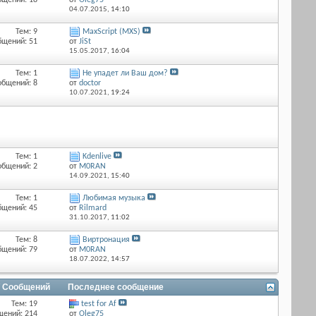
бщений: 18
от
Оlеg75
04.07.2015,
14:10
Тем: 9
MaxScript (MXS)
бщений: 51
от
JiSt
15.05.2017,
16:04
Тем: 1
Не упадет ли Ваш дом?
общений: 8
от
doctor
10.07.2021,
19:24
Тем: 1
Kdenlive
общений: 2
от
M0RAN
14.09.2021,
15:40
Тем: 1
Любимая музыка
бщений: 45
от
Rilmard
31.10.2017,
11:02
Тем: 8
Виртронация
бщений: 79
от
M0RAN
18.07.2022,
14:57
/ Сообщений
Последнее сообщение
Тем: 19
test for Af
щений: 214
от
Оlеg75