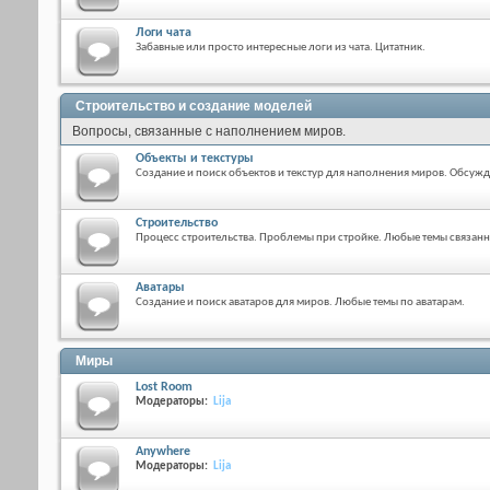
Логи чата
Забавные или просто интересные логи из чата. Цитатник.
Строительство и создание моделей
Вопросы, связанные с наполнением миров.
Объекты и текстуры
Создание и поиск объектов и текстур для наполнения миров. Обсужд
Строительство
Процесс строительства. Проблемы при стройке. Любые темы связанн
Аватары
Создание и поиск аватаров для миров. Любые темы по аватарам.
Миры
Lost Room
Модераторы:
Lija
Anywhere
Модераторы:
Lija