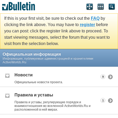
If this is your first visit, be sure to check out the
FAQ
by
clicking the link above. You may have to
register
before
you can post: click the register link above to proceed. To
start viewing messages, select the forum that you want to
visit from the selection below.
Официальная информация
Информация, публикуемая администрацией и хранителями
ActiveWorlds.Ru
Новости
9
Официальные новости проекта.
Правила и уставы
1
Правила и уставы, регулирующие порядок и
взаимоотношения во вселенной ActiveWorlds.Ru и
расположенной в ней мирах.