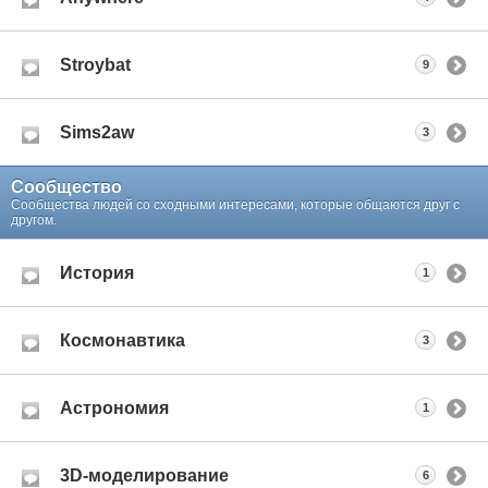
Stroybat
9
Sims2aw
3
Сообщество
Сообщества людей со сходными интересами, которые общаются друг с
другом.
История
1
Космонавтика
3
Астрономия
1
3D-моделирование
6