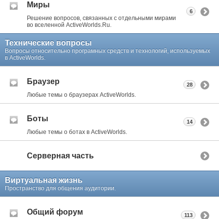
Миры
6
Решение вопросов, связанных с отдельными мирами
во вселенной ActiveWorlds.Ru.
Технические вопросы
Вопросы относительно програмных средств и технологий, используемых
в ActiveWorlds.
Браузер
28
Любые темы о браузерах ActiveWorlds.
Боты
14
Любые темы о ботах в ActiveWorlds.
Серверная часть
Виртуальная жизнь
Пространство для общения аудитории.
Общий форум
113