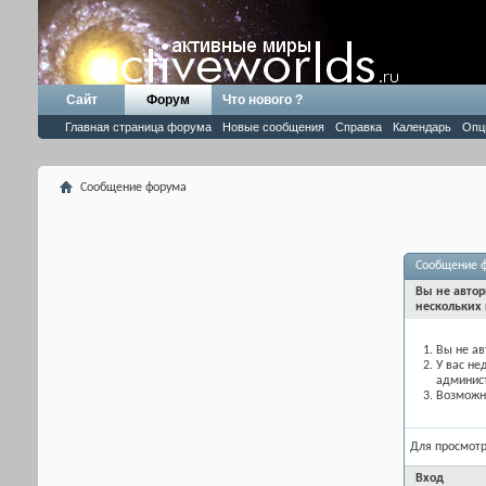
Сайт
Форум
Что нового ?
Главная страница форума
Новые сообщения
Справка
Календарь
Опц
Сообщение форума
Сообщение 
Вы не автор
нескольких 
Вы не ав
У вас не
админис
Возможно
Для просмот
Вход