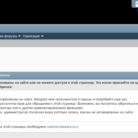
ии форума
Навигация
форума
изованы на сайте или не имеете доступа к этой странице. Это могло произойти по о
причин:
торизованы на сайте. Введите имя пользователя и пароль и попробуйте ещё раз.
достаточно прав для обращения к этой странице. Возможно, вы пытаетесь обратиться 
тратора или к другим привилегированным функциям.
, администратор отключил вашу учётную запись, или вы не активированы на сайте.
ра этой страницы необходимо
зарегистрироваться
.