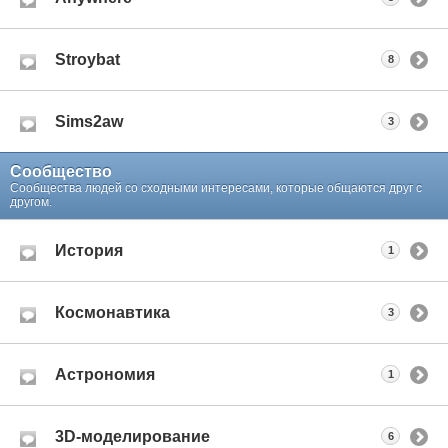
Stroybat
8
Sims2aw
3
Сообщество
Сообщества людей со сходными интересами, которые общаются друг с
другом.
История
1
Космонавтика
3
Астрономия
1
3D-моделирование
6