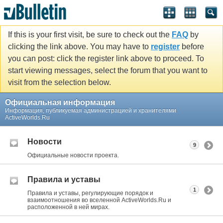
If this is your first visit, be sure to check out the
FAQ
by
clicking the link above. You may have to
register
before
you can post: click the register link above to proceed. To
start viewing messages, select the forum that you want to
visit from the selection below.
Официальная информация
Информация, публикуемая администрацией и хранителями
ActiveWorlds.Ru
Новости
9
Официальные новости проекта.
Правила и уставы
1
Правила и уставы, регулирующие порядок и
взаимоотношения во вселенной ActiveWorlds.Ru и
расположенной в ней мирах.