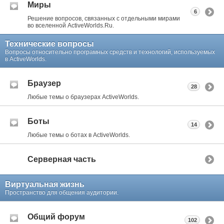
Миры
6
Решение вопросов, связанных с отдельными мирами
во вселенной ActiveWorlds.Ru.
Технические вопросы
Вопросы относительно програмных средств и технологий, используемых
в ActiveWorlds.
Браузер
28
Любые темы о браузерах ActiveWorlds.
Боты
14
Любые темы о ботах в ActiveWorlds.
Серверная часть
Виртуальная жизнь
Пространство для общения аудитории.
Общий форум
102