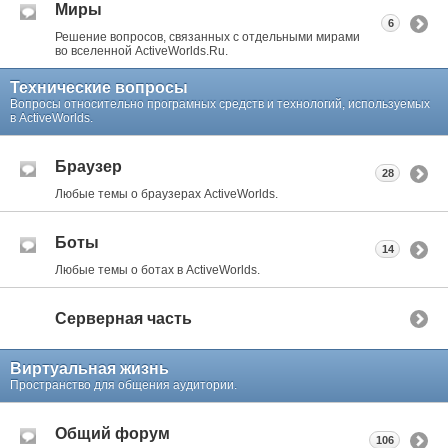
Миры
6
Решение вопросов, связанных с отдельными мирами
во вселенной ActiveWorlds.Ru.
Технические вопросы
Вопросы относительно програмных средств и технологий, используемых
в ActiveWorlds.
Браузер
28
Любые темы о браузерах ActiveWorlds.
Боты
14
Любые темы о ботах в ActiveWorlds.
Серверная часть
Виртуальная жизнь
Пространство для общения аудитории.
Общий форум
106