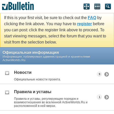
If this is your first visit, be sure to check out the
FAQ
by
clicking the link above. You may have to
register
before
you can post: click the register link above to proceed. To
start viewing messages, select the forum that you want to
visit from the selection below.
Официальная информация
Информация, публикуемая администрацией и хранителями
ActiveWorlds.Ru
Новости
9
Официальные новости проекта.
Правила и уставы
1
Правила и уставы, регулирующие порядок и
взаимоотношения во вселенной ActiveWorlds.Ru и
расположенной в ней мирах.