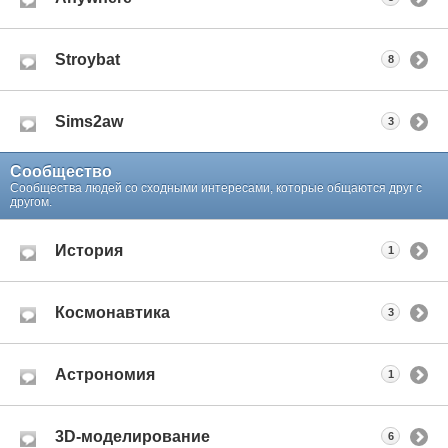
Stroybat
8
Sims2aw
3
Сообщество
Сообщества людей со сходными интересами, которые общаются друг с
другом.
История
1
Космонавтика
3
Астрономия
1
3D-моделирование
6