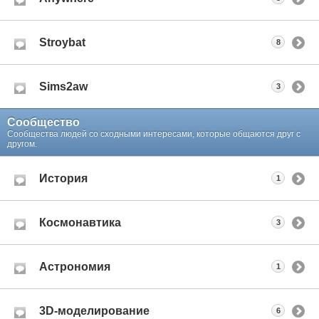
Stroybat
8
Sims2aw
3
Сообщество
Сообщества людей со сходными интересами, которые общаются друг с
другом.
История
1
Космонавтика
3
Астрономия
1
3D-моделирование
6