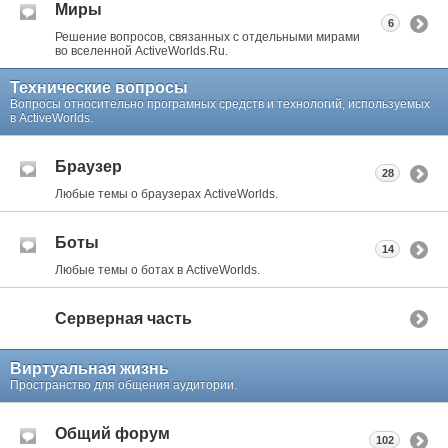
Миры
6
Решение вопросов, связанных с отдельными мирами
во вселенной ActiveWorlds.Ru.
Технические вопросы
Вопросы относительно програмных средств и технологий, используемых
в ActiveWorlds.
Браузер
28
Любые темы о браузерах ActiveWorlds.
Боты
14
Любые темы о ботах в ActiveWorlds.
Серверная часть
Виртуальная жизнь
Пространство для общения аудитории.
Общий форум
102