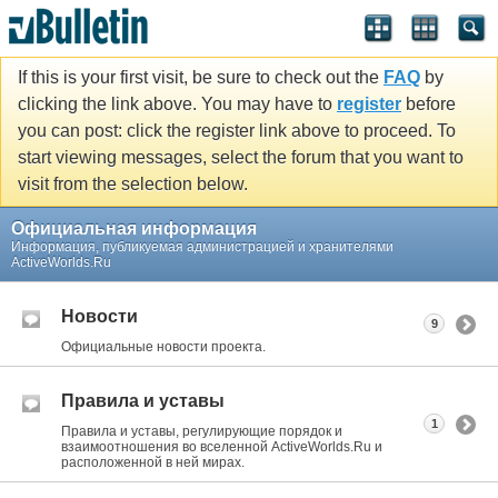
If this is your first visit, be sure to check out the
FAQ
by
clicking the link above. You may have to
register
before
you can post: click the register link above to proceed. To
start viewing messages, select the forum that you want to
visit from the selection below.
Официальная информация
Информация, публикуемая администрацией и хранителями
ActiveWorlds.Ru
Новости
9
Официальные новости проекта.
Правила и уставы
1
Правила и уставы, регулирующие порядок и
взаимоотношения во вселенной ActiveWorlds.Ru и
расположенной в ней мирах.