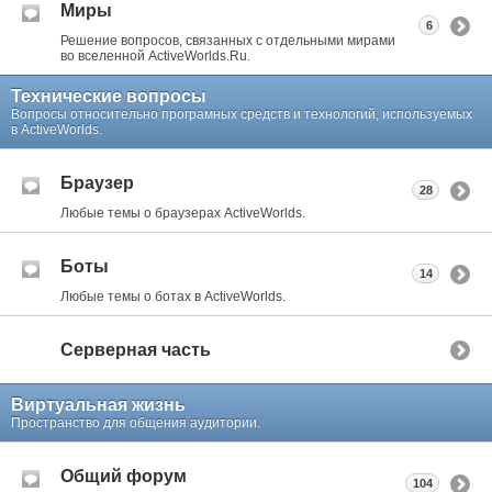
Миры
6
Решение вопросов, связанных с отдельными мирами
во вселенной ActiveWorlds.Ru.
Технические вопросы
Вопросы относительно програмных средств и технологий, используемых
в ActiveWorlds.
Браузер
28
Любые темы о браузерах ActiveWorlds.
Боты
14
Любые темы о ботах в ActiveWorlds.
Серверная часть
Виртуальная жизнь
Пространство для общения аудитории.
Общий форум
104