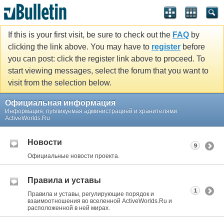
If this is your first visit, be sure to check out the
FAQ
by
clicking the link above. You may have to
register
before
you can post: click the register link above to proceed. To
start viewing messages, select the forum that you want to
visit from the selection below.
Официальная информация
Информация, публикуемая администрацией и хранителями
ActiveWorlds.Ru
Новости
9
Официальные новости проекта.
Правила и уставы
1
Правила и уставы, регулирующие порядок и
взаимоотношения во вселенной ActiveWorlds.Ru и
расположенной в ней мирах.