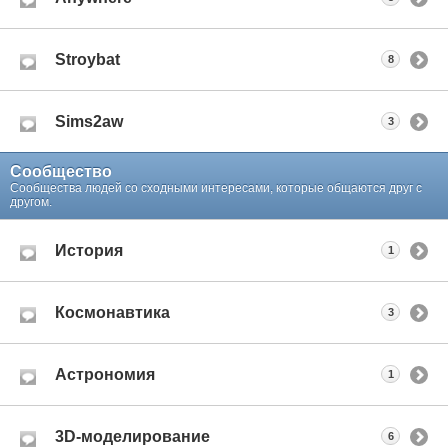
Stroybat
8
Sims2aw
3
Сообщество
Сообщества людей со сходными интересами, которые общаются друг с
другом.
История
1
Космонавтика
3
Астрономия
1
3D-моделирование
6